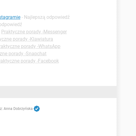
stagramie
- Najlepszą odpowiedź
 odpowiedź
-
Praktyczne porady -Messenger
yczne porady -Klawiatura
raktyczne porady -WhatsApp
zne porady -Snapchat
raktyczne porady -Facebook
z:
Anna Dobrzyńska