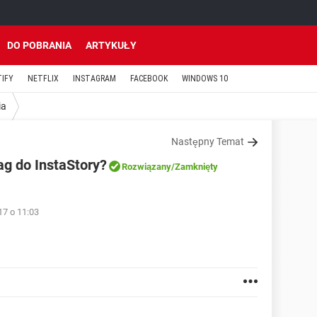
DO POBRANIA
ARTYKUŁY
TIFY
NETFLIX
INSTAGRAM
FACEBOOK
WINDOWS 10
ia
Następny Temat
ag do InstaStory?
Rozwiązany
/Zamknięty
17 o 11:03