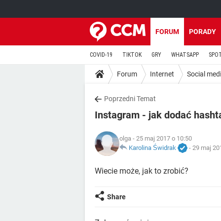
FORUM
PORADY
COVID-19
TIKTOK
GRY
WHATSAPP
SPO
Forum
Internet
Social med
Poprzedni Temat
Instagram - jak dodać hasht
olga
- 25 maj 2017 o 10:50
Karolina Świdrak
-
29 maj 20
Wiecie może, jak to zrobić?
Share