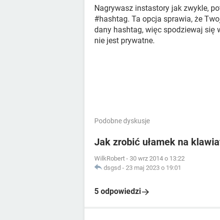
Nagrywasz instastory jak zwykle, p
#hashtag. Ta opcja sprawia, że Twoj
dany hashtag, więc spodziewaj się w
nie jest prywatne.
Podobne dyskusje
Jak zrobić ułamek na klawia
WilkRobert
-
30 wrz 2014 o 13:22
dsgsd
-
23 maj 2023 o 19:01
5 odpowiedzi