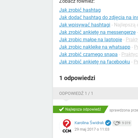
Zobacz również:
Jak zrobić hashtag
Jak dodać hashtag do zdjęcia na in
Jak wpisywać hashtagi
- Najlepszą
Jak zrobić ankietę na messengerze
Jak zrobic małpe na laptopie
-
Prakt
Jak zrobic naklejke na whatsapp
-
P
Jak zrobić czarnego snapa
-
Praktyc
Jak zrobić ankietę na facebooku
-
P
1 odpowiedzi
ODPOWIEDŹ 1 / 1
Najlepsza odpowiedź
sprawdzona prze
Karolina Świdrak
9 019
29 maj 2017 o 11:03