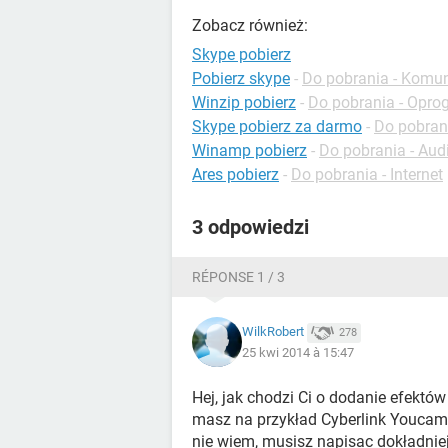
Zobacz również:
Skype pobierz
Pobierz skype
-
Do pobrania - Komun
Winzip pobierz
-
Do pobrania - Opr
Skype pobierz za darmo
-
Do pobrani
Winamp pobierz
-
Do pobrania - Aud
Ares pobierz
-
Do pobrania - Internet
3 odpowiedzi
RÉPONSE 1 / 3
WilkRobert
278
25 kwi 2014 à 15:47
Hej, jak chodzi Ci o dodanie efektów
masz na przykład Cyberlink Youcam a
nie wiem, musisz napisac dokładniej