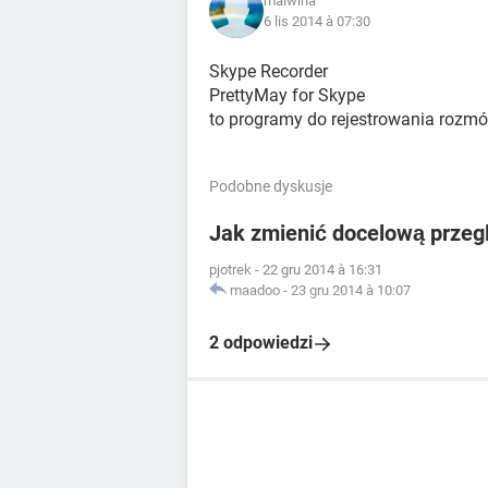
malwina
6 lis 2014 à 07:30
Skype Recorder
PrettyMay for Skype
to programy do rejestrowania rozm
Podobne dyskusje
Jak zmienić docelową przeg
pjotrek
-
22 gru 2014 à 16:31
maadoo
-
23 gru 2014 à 10:07
2 odpowiedzi