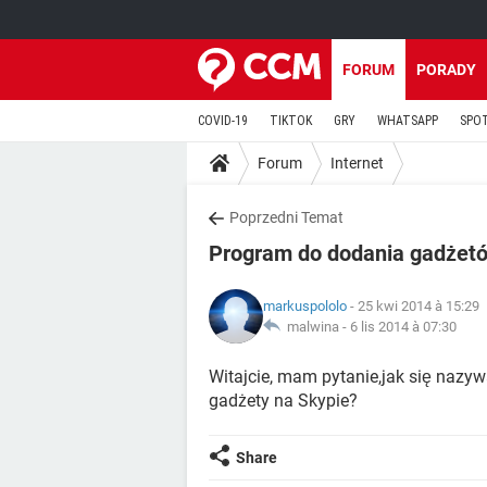
FORUM
PORADY
COVID-19
TIKTOK
GRY
WHATSAPP
SPO
Forum
Internet
Poprzedni Temat
Program do dodania gadżet
markuspololo
- 25 kwi 2014 à 15:29
malwina -
6 lis 2014 à 07:30
Witajcie, mam pytanie,jak się nazy
gadżety na Skypie?
Share