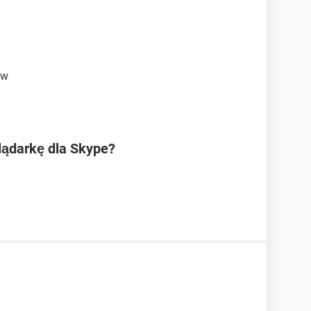
ów
lądarkę dla Skype?