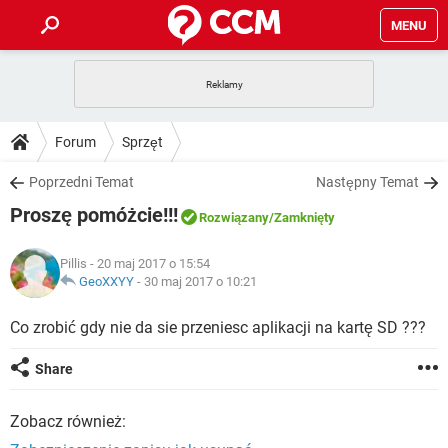
MENU
STRONA GŁÓWNA
YOUTUBE
TIKTOK
PORADY
Forum
Sprzęt
GRY
WHATSAPP
PlayStation
TIKTOK
DO POBRANIA
Poprzedni Temat
Następny Temat
SPOTIFY
NETFLIX
GRY
WHATSAPP
Proszę pomóżcie!!!
INSTAGRAM
ANDROID
FACEBOOK
TIKTOK
Rozwiązany
/Zamknięty
FORUM
SPOTIFY
NETFLIX
WINDOWS 10
GRY
WHATSAPP
Pillis
- 20 maj 2017 o 15:54
INSTAGRAM
COVID-19
FACEBOOK
TIKTOK
ARTYKUŁY
GeoXXYY
-
30 maj 2017 o 10:21
IOS
NETFLIX
WINDOWS 10
GRY
WHATSAPP
INSTAGRAM
COVID-19
FACEBOOK
TIKTOK
Co zrobić gdy nie da sie przeniesc aplikacji na kartę SD ???
SPOTIFY
NETFLIX
WINDOWS 10
GRY
WHATSAPP
Share
INSTAGRAM
FACEBOOK
SPOTIFY
NETFLIX
WINDOWS 10
Zobacz również:
INSTAGRAM
FACEBOOK