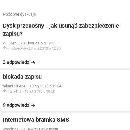
Podobne dyskusje
Dysk przenośny - jak usunąć zabezpieczenie
zapisu?
WILIMY55
-
16 kwi 2015 o 19:21
moto-rowy
-
27 gru 2018 o 12:35
3 odpowiedzi
blokada zapisu
adamPOLAND
-
13 sty 2016 o 19:24
Karolllla
-
18 lut 2016 o 18:50
9 odpowiedzi
Internetowa bramka SMS
wandzia1990
-
4 wrz 2019 o 09:38