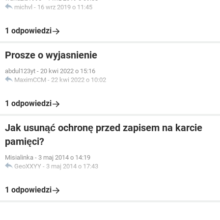
michvl
-
16 wrz 2019 o 11:45
1 odpowiedzi
Prosze o wyjasnienie
abdul123yt
-
20 kwi 2022 o 15:16
MaximCCM
-
22 kwi 2022 o 10:02
1 odpowiedzi
Jak usunąć ochronę przed zapisem na karcie
pamięci?
Misialinka
-
3 maj 2014 o 14:19
GeoXXYY
-
3 maj 2014 o 17:43
1 odpowiedzi