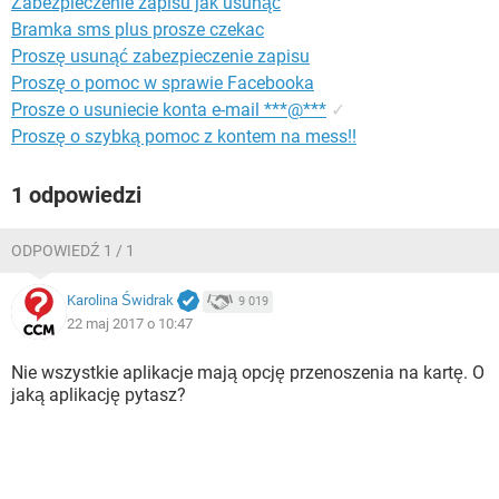
Zabezpieczenie zapisu jak usunąć
WINDOWS 10
Bramka sms plus prosze czekac
Proszę usunąć zabezpieczenie zapisu
Proszę o pomoc w sprawie Facebooka
Prosze o usuniecie konta e-mail ***@***
✓
Proszę o szybką pomoc z kontem na mess!!
1 odpowiedzi
ODPOWIEDŹ 1 / 1
Karolina Świdrak
9 019
22 maj 2017 o 10:47
Nie wszystkie aplikacje mają opcję przenoszenia na kartę. O
jaką aplikację pytasz?