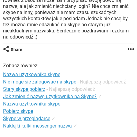
również z osobna może nam przypisać swoją dowolną
WINDOWS 10
nazwę, ale jak zmienić niechciany login? Nie chcę zmienić
skype na inny, ponieważ nie mam czasu szukać tych
wszystkich kontaktów jakie posiadam Jednak nie chcę by
też można mnie odszukać na skype po starym już
nieaktualnym nazwisku. Serdecznie pozdrawiam i czekam
na odpowiedź :)
Share
Zobacz również:
Nazwa użytkownika skype
Nie moge sie zalogowac na skype
- Najlepszą odpowiedź
Stary skype pobierz
- Najlepszą odpowiedź
Jak zmienić nazwę użytkownika na Skype?
✓
Nazwa uzytkownika skype
Pobierz skype
Skype w przeglądarce
✓
Naklejki kulki messenger nazwa
✓