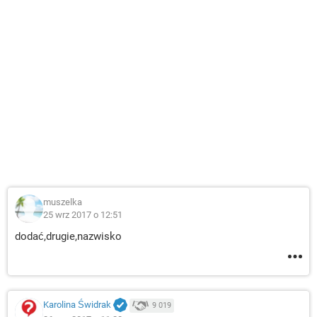
muszelka
25 wrz 2017 o 12:51
dodać,drugie,nazwisko
Karolina Świdrak
9 019