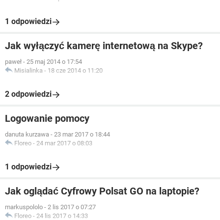
1 odpowiedzi
Jak wyłączyć kamerę internetową na Skype?
paweł
-
25 maj 2014 o 17:54
Misialinka
-
18 cze 2014 o 11:20
2 odpowiedzi
Logowanie pomocy
danuta kurzawa
-
23 mar 2017 o 18:44
Floreo
-
24 mar 2017 o 08:03
1 odpowiedzi
Jak oglądać Cyfrowy Polsat GO na laptopie?
markuspololo
-
2 lis 2017 o 07:27
Floreo
-
24 lis 2017 o 14:33