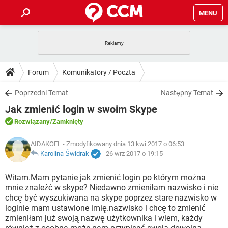
MENU
STRONA GŁÓWNA
YOUTUBE
TIKTOK
PORADY
Forum
Komunikatory / Poczta
GRY
WHATSAPP
PlayStation
TIKTOK
DO POBRANIA
Poprzedni Temat
Następny Temat
SPOTIFY
NETFLIX
GRY
WHATSAPP
Jak zmienić login w swoim Skype
INSTAGRAM
ANDROID
FACEBOOK
TIKTOK
FORUM
SPOTIFY
NETFLIX
Rozwiązany
/Zamknięty
WINDOWS 10
GRY
WHATSAPP
INSTAGRAM
COVID-19
FACEBOOK
TIKTOK
ARTYKUŁY
AIDAKOEL
- Zmodyfikowany dnia 13 kwi 2017 o 06:53
IOS
NETFLIX
WINDOWS 10
GRY
WHATSAPP
Karolina Świdrak
-
26 wrz 2017 o 19:15
INSTAGRAM
COVID-19
FACEBOOK
TIKTOK
SPOTIFY
NETFLIX
Witam.Mam pytanie jak zmienić login po którym można
WINDOWS 10
GRY
WHATSAPP
mnie znaleźć w skype? Niedawno zmieniłam nazwisko i nie
INSTAGRAM
FACEBOOK
chcę być wyszukiwana na skype poprzez stare nazwisko w
SPOTIFY
NETFLIX
WINDOWS 10
loginie mam ustawione imię.nazwisko i chcę to zmienić
INSTAGRAM
FACEBOOK
zmieniłam już swoją nazwę użytkownika i wiem, każdy