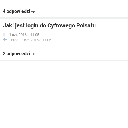
4 odpowiedzi
Jaki jest login do Cyfrowego Polsatu
llll
-
1 cze 2016 o 11:05
Floreo
-
2 cze 2016 o 11:05
2 odpowiedzi