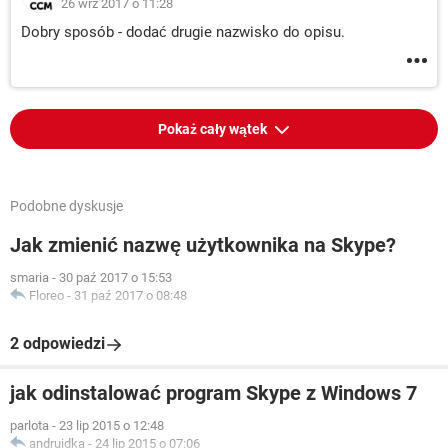
26 wrz 2017 o 11:28
Dobry sposób - dodać drugie nazwisko do opisu.
Pokaż cały wątek
Podobne dyskusje
Jak zmienić nazwę użytkownika na Skype?
smaria
-
30 paź 2017 o 15:53
Floreo
-
31 paź 2017 o 08:48
2 odpowiedzi
jak odinstalować program Skype z Windows 7
parlota
-
23 lip 2015 o 12:48
andruidka
-
24 lip 2015 o 07:06