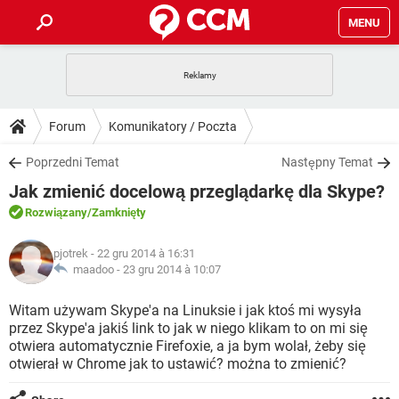
MENU
STRONA GŁÓWNA
YOUTUBE
TIKTOK
PORADY
Forum
Komunikatory / Poczta
GRY
WHATSAPP
PlayStation
TIKTOK
DO POBRANIA
Poprzedni Temat
Następny Temat
SPOTIFY
NETFLIX
GRY
WHATSAPP
Jak zmienić docelową przeglądarkę dla Skype?
INSTAGRAM
ANDROID
FACEBOOK
TIKTOK
FORUM
SPOTIFY
NETFLIX
Rozwiązany
/Zamknięty
WINDOWS 10
GRY
WHATSAPP
INSTAGRAM
COVID-19
FACEBOOK
TIKTOK
ARTYKUŁY
IOS
pjotrek
- 22 gru 2014 à 16:31
NETFLIX
WINDOWS 10
GRY
WHATSAPP
maadoo -
23 gru 2014 à 10:07
INSTAGRAM
COVID-19
FACEBOOK
TIKTOK
SPOTIFY
NETFLIX
Witam używam Skype'a na Linuksie i jak ktoś mi wysyła
WINDOWS 10
GRY
WHATSAPP
przez Skype'a jakiś link to jak w niego klikam to on mi się
INSTAGRAM
FACEBOOK
otwiera automatycznie Firefoxie, a ja bym wolał, żeby się
SPOTIFY
NETFLIX
WINDOWS 10
otwierał w Chrome jak to ustawić? można to zmienić?
INSTAGRAM
FACEBOOK