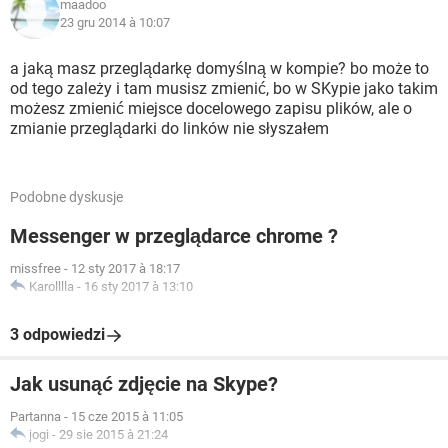
maadoo
23 gru 2014 à 10:07
a jaką masz przeglądarkę domyślną w kompie? bo może to
od tego zależy i tam musisz zmienić, bo w SKypie jako takim
możesz zmienić miejsce docelowego zapisu plików, ale o
zmianie przeglądarki do linków nie słyszałem
Podobne dyskusje
Messenger w przeglądarce chrome ?
missfree
-
12 sty 2017 à 18:17
Karolllla
-
16 sty 2017 à 13:10
3 odpowiedzi
Jak usunąć zdjęcie na Skype?
Partanna
-
15 cze 2015 à 11:05
jogi
-
29 sie 2015 à 21:24