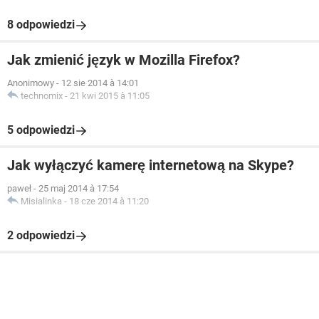
8 odpowiedzi
Jak zmienić język w Mozilla Firefox?
Anonimowy
-
12 sie 2014 à 14:01
technomix
-
21 kwi 2015 à 11:05
5 odpowiedzi
Jak wyłączyć kamerę internetową na Skype?
paweł
-
25 maj 2014 à 17:54
Misialinka
-
18 cze 2014 à 11:20
2 odpowiedzi