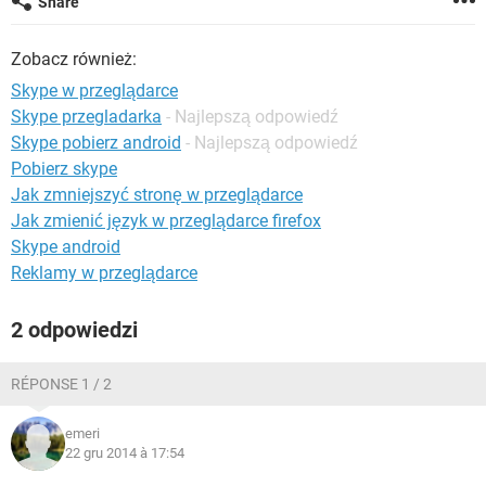
Share
WINDOWS 10
Zobacz również:
Skype w przeglądarce
Skype przegladarka
- Najlepszą odpowiedź
Skype pobierz android
- Najlepszą odpowiedź
Pobierz skype
Jak zmniejszyć stronę w przeglądarce
Jak zmienić język w przeglądarce firefox
Skype android
Reklamy w przeglądarce
2 odpowiedzi
RÉPONSE 1 / 2
emeri
22 gru 2014 à 17:54