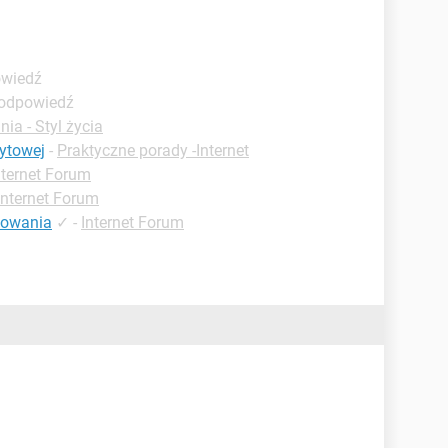
owiedź
 odpowiedź
ia - Styl życia
ytowej
-
Praktyczne porady -Internet
nternet Forum
Internet Forum
gowania
✓
-
Internet Forum