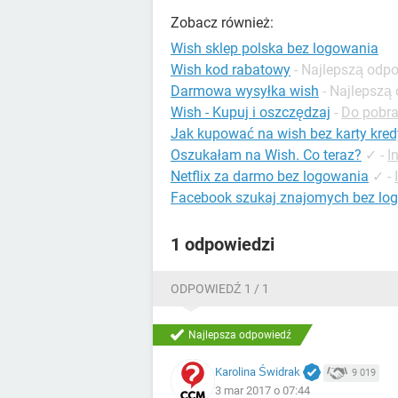
Zobacz również:
Wish sklep polska bez logowania
Wish kod rabatowy
- Najlepszą odp
Darmowa wysyłka wish
- Najlepszą
Wish - Kupuj i oszczędzaj
-
Do pobran
Jak kupować na wish bez karty kred
Oszukałam na Wish. Co teraz?
✓
-
I
Netflix za darmo bez logowania
✓
-
Facebook szukaj znajomych bez lo
1 odpowiedzi
ODPOWIEDŹ 1 / 1
Najlepsza odpowiedź
Karolina Świdrak
9 019
3 mar 2017 o 07:44