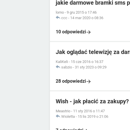
jakie darmowe bramki sms p
lomo
-
9 gru 2015 o 17:46
ccc
-
14 mar 2020 o 08:36
10 odpowiedzi
Jak oglądać telewizję za da
KaliKeli
-
15 cze 2016 o 16:37
sabzio
-
31 sty 2023 o 09:29
28 odpowiedzi
Wish - jak płacić za zakupy?
Meastrio
-
11 sty 2016 o 11:47
Wioletta
-
15 lis 2019 o 21:06