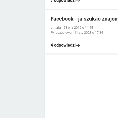
7 odpowiedzi
Facebook - ja szukać znajo
smaria
-
23 wrz 2016 o 14:45
uczuciowa
-
11 sty 2023 o 17:34
4 odpowiedzi