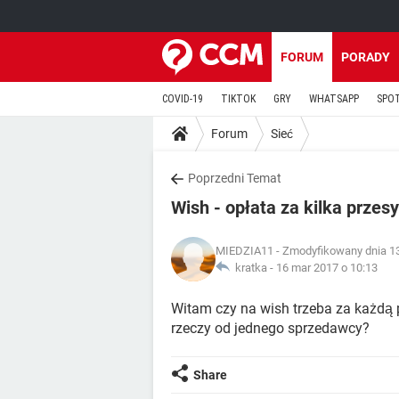
FORUM
PORADY
COVID-19
TIKTOK
GRY
WHATSAPP
SPO
Forum
Sieć
Poprzedni Temat
Wish - opłata za kilka przes
MIEDZIA11
- Zmodyfikowany dnia 13
kratka -
16 mar 2017 o 10:13
Witam czy na wish trzeba za każdą p
rzeczy od jednego sprzedawcy?
Share