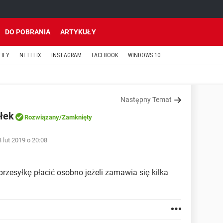
DO POBRANIA
ARTYKUŁY
TIFY
NETFLIX
INSTAGRAM
FACEBOOK
WINDOWS 10
Następny Temat
yłek
Rozwiązany
/Zamknięty
 lut 2019 o 20:08
rzesyłkę płacić osobno jeżeli zamawia się kilka