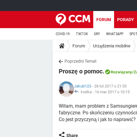
FORUM
PORADY
COVID-19
TIKTOK
GRY
WHATSAPP
SPO
Forum
Urządzenia mobilne
Poprzedni Temat
Proszę o pomoc.
Rozwiązany
/Z
Jakub123
- 28 lut 2017 o 21:55
kratka -
16 mar 2017 o 10:15
Witam, mam problem z Samsungiem 
fabryczne. Po skończeniu czynności t
Co jest przyczyną i jak to naprawić?
Share