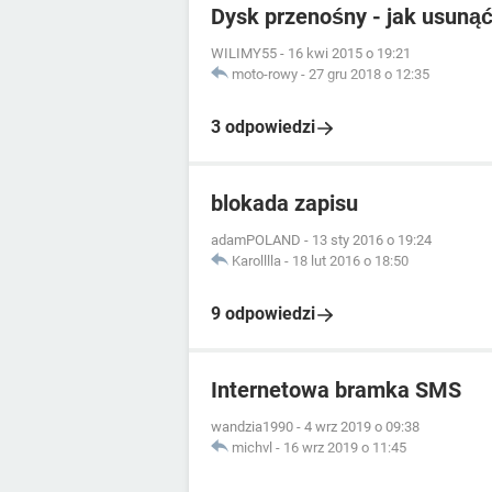
Dysk przenośny - jak usunąć
WILIMY55
-
16 kwi 2015 o 19:21
moto-rowy
-
27 gru 2018 o 12:35
3 odpowiedzi
blokada zapisu
adamPOLAND
-
13 sty 2016 o 19:24
Karolllla
-
18 lut 2016 o 18:50
9 odpowiedzi
Internetowa bramka SMS
wandzia1990
-
4 wrz 2019 o 09:38
michvl
-
16 wrz 2019 o 11:45