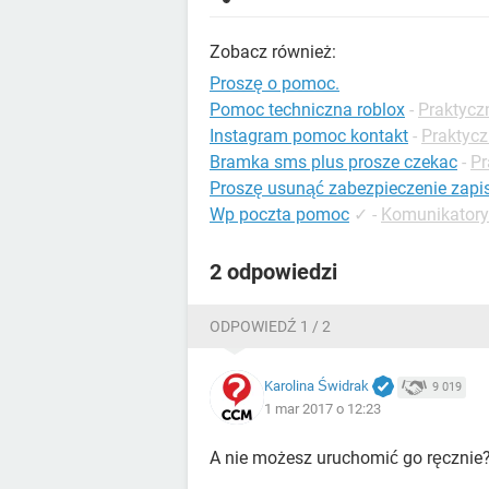
Zobacz również:
Proszę o pomoc.
Pomoc techniczna roblox
-
Praktycz
Instagram pomoc kontakt
-
Praktycz
Bramka sms plus prosze czekac
-
Pr
Proszę usunąć zabezpieczenie zapi
Wp poczta pomoc
✓
-
Komunikatory
2 odpowiedzi
ODPOWIEDŹ 1 / 2
Karolina Świdrak
9 019
1 mar 2017 o 12:23
A nie możesz uruchomić go ręcznie