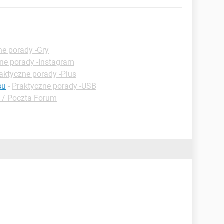
ne porady -Gry
ne porady -Instagram
aktyczne porady -Plus
su
-
Praktyczne porady -USB
 / Poczta Forum
?