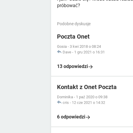
próbować?
Podobne dyskusje
Poczta Onet
Gosia
-
3 kwi 2018 o 08:24
Dave
-
1 gru 2021 o 16:31
13 odpowiedzi
Kontakt z Onet Poczta
Dominika
-
1 paź 2020 o 09:38
cris
-
12 cze 2021 o 14:32
6 odpowiedzi