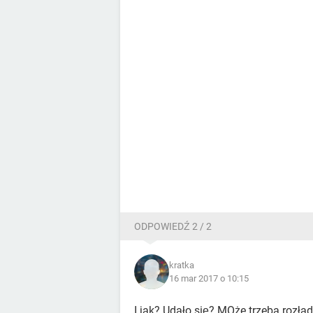
ODPOWIEDŹ 2 / 2
kratka
16 mar 2017 o 10:15
I jak? Udało się? MOże trzeba rozła