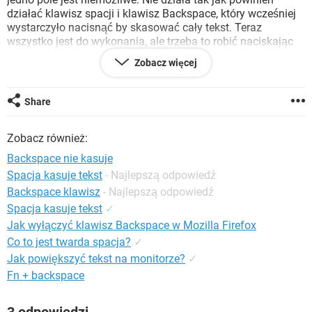
WINDOWS 10
działać klawisz spacji i klawisz Backspace, który wcześniej
wystarczyło nacisnąć by skasować cały tekst. Teraz
wszystko jest do wykonania, ale trzeba to robić naciskając
klawisz wielokrotnie by powtórzyć wykonywaną i chcianą
Zobacz więcej
czynność.
Dziękuję z góry za odpowiedź!
Share
Zobacz również:
Backspace nie kasuje
Spacja kasuje tekst
- Najlepszą odpowiedź
Backspace klawisz
- Najlepszą odpowiedź
Spacja kasuje tekst
✓
Jak wyłączyć klawisz Backspace w Mozilla Firefox
Co to jest twarda spacja?
✓
Jak powiększyć tekst na monitorze?
✓
Fn + backspace