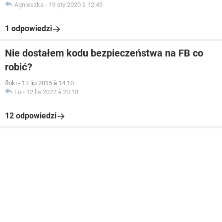
Agnieszka
-
19 sty 2020 à 12:43
1 odpowiedzi
Nie dostałem kodu bezpieczeństwa na FB co
robić?
floki
-
13 lip 2015 à 14:10
Lu
-
12 lis 2022 à 20:18
12 odpowiedzi