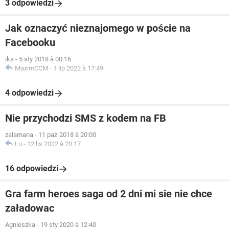
3 odpowiedzi
Jak oznaczyć nieznajomego w poście na
Facebooku
iks
-
5 sty 2018 à 00:16
MaximCCM
-
1 lip 2022 à 17:49
4 odpowiedzi
Nie przychodzi SMS z kodem na FB
zalamana
-
11 paź 2018 à 20:00
Lu
-
12 lis 2022 à 20:17
16 odpowiedzi
Gra farm heroes saga od 2 dni mi sie nie chce
załadowac
Agnieszka
-
19 sty 2020 à 12:40