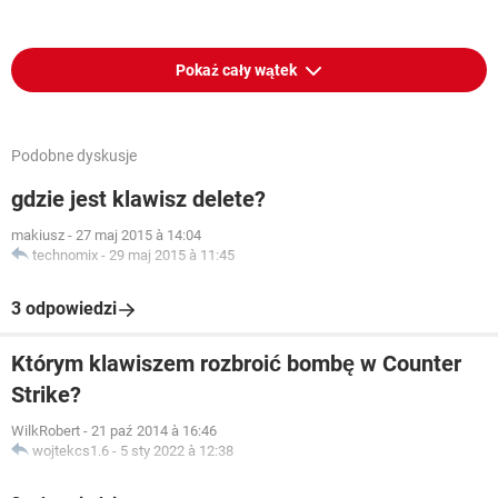
Pokaż cały wątek
Podobne dyskusje
gdzie jest klawisz delete?
makiusz
-
27 maj 2015 à 14:04
technomix
-
29 maj 2015 à 11:45
3 odpowiedzi
Którym klawiszem rozbroić bombę w Counter
Strike?
WilkRobert
-
21 paź 2014 à 16:46
wojtekcs1.6
-
5 sty 2022 à 12:38