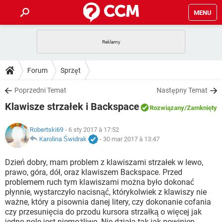
MENU
STRONA GŁÓWNA
YOUTUBE
TIKTOK
PORADY
Forum
Sprzęt
GRY
WHATSAPP
PlayStation
TIKTOK
DO POBRANIA
Poprzedni Temat
Następny Temat
SPOTIFY
NETFLIX
GRY
WHATSAPP
Klawisze strzałek i Backspace
INSTAGRAM
ANDROID
FACEBOOK
TIKTOK
Rozwiązany
/Zamknięty
FORUM
SPOTIFY
NETFLIX
WINDOWS 10
GRY
WHATSAPP
Robertski69
- 6 sty 2017 à 17:52
INSTAGRAM
COVID-19
FACEBOOK
TIKTOK
ARTYKUŁY
Karolina Świdrak
-
30 mar 2017 à 13:47
IOS
NETFLIX
WINDOWS 10
GRY
WHATSAPP
INSTAGRAM
COVID-19
FACEBOOK
TIKTOK
Dzień dobry, mam problem z klawiszami strzałek w lewo,
SPOTIFY
NETFLIX
prawo, góra, dół, oraz klawiszem Backspace. Przed
WINDOWS 10
GRY
WHATSAPP
problemem ruch tym klawiszami można było dokonać
INSTAGRAM
FACEBOOK
płynnie, wystarczyło nacisnąć, którykolwiek z klawiszy nie
SPOTIFY
NETFLIX
WINDOWS 10
ważne, który a pisownia danej litery, czy dokonanie cofania
INSTAGRAM
FACEBOOK
czy przesunięcia do przodu kursora strzałką o więcej jak
jedno pole jest niemożliwe. Nie działa tak jak powinien