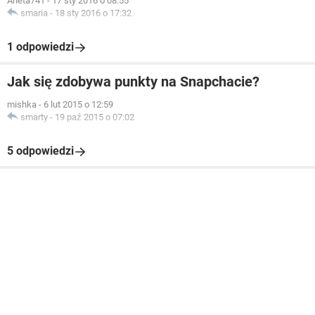
Aneta741
-
17 sty 2016 o 08:55
smaria
-
18 sty 2016 o 17:32
1 odpowiedzi
Jak się zdobywa punkty na Snapchacie?
mishka
-
6 lut 2015 o 12:59
smarty
-
19 paź 2015 o 07:02
5 odpowiedzi