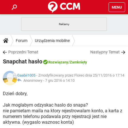
MENU
STRONA GŁÓWNA
YOUTUBE
TIKTOK
PORADY
Forum
Urządzenia mobilne
GRY
WHATSAPP
PlayStation
TIKTOK
DO POBRANIA
Poprzedni Temat
Następny Temat
SPOTIFY
NETFLIX
GRY
WHATSAPP
Snapchat hasło
INSTAGRAM
ANDROID
FACEBOOK
TIKTOK
Rozwiązany
/Zamknięty
FORUM
SPOTIFY
NETFLIX
WINDOWS 10
GRY
WHATSAPP
Gaabii1005
- Zmodyfikowany przez Floreo dnia 25/11/2016 o 17:14
INSTAGRAM
COVID-19
FACEBOOK
TIKTOK
ARTYKUŁY
Anonimowy -
7 gru 2016 o 14:10
IOS
NETFLIX
WINDOWS 10
GRY
WHATSAPP
INSTAGRAM
COVID-19
FACEBOOK
TIKTOK
Dzień dobry,
SPOTIFY
NETFLIX
WINDOWS 10
GRY
WHATSAPP
Jak moglabym odzyskac haslo do snapa?
INSTAGRAM
FACEBOOK
nie pamietam maila na ktory rejestrowalam konto, a karta z
SPOTIFY
NETFLIX
WINDOWS 10
numerem telefonu podawala przy rejestracji jest nie
INSTAGRAM
FACEBOOK
aktywna. (wygaslo waznosc konta)