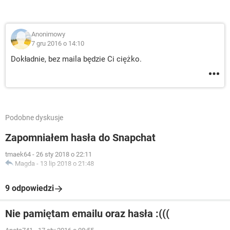
Anonimowy
7 gru 2016 o 14:10
Dokładnie, bez maila będzie Ci ciężko.
Podobne dyskusje
Zapomniałem hasła do Snapchat
tmaek64
-
26 sty 2018 o 22:11
Magda
-
13 lip 2018 o 21:48
9 odpowiedzi
Nie pamiętam emailu oraz hasła :(((