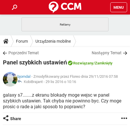
MENU
STRONA GŁÓWNA
YOUTUBE
TIKTOK
PORADY
Forum
Urządzenia mobilne
GRY
WHATSAPP
PlayStation
TIKTOK
DO POBRANIA
Poprzedni Temat
Następny Temat
SPOTIFY
NETFLIX
GRY
WHATSAPP
Panel szybkich ustawień
INSTAGRAM
ANDROID
FACEBOOK
TIKTOK
Rozwiązany
/Zamknięty
FORUM
SPOTIFY
NETFLIX
WINDOWS 10
GRY
WHATSAPP
bjorndal
- Zmodyfikowany przez Floreo dnia 29/11/2016 07:58
INSTAGRAM
COVID-19
FACEBOOK
TIKTOK
ARTYKUŁY
KobiBrajant -
29 lis 2016 o 10:16
IOS
NETFLIX
WINDOWS 10
GRY
WHATSAPP
INSTAGRAM
COVID-19
FACEBOOK
TIKTOK
galaxy s7........z ekranu blokady moge wejsc w panel
SPOTIFY
NETFLIX
szybkich ustawien. Tak chyba nie powinno byc. Czy moge
WINDOWS 10
GRY
WHATSAPP
prosic o rade a jaki sposob to poprawic?
INSTAGRAM
FACEBOOK
SPOTIFY
NETFLIX
WINDOWS 10
Share
INSTAGRAM
FACEBOOK