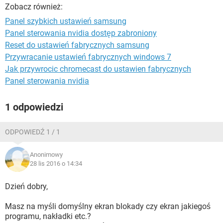
WINDOWS 10
Zobacz również:
Panel szybkich ustawień samsung
Panel sterowania nvidia dostęp zabroniony
Reset do ustawień fabrycznych samsung
Przywracanie ustawień fabrycznych windows 7
Jak przywrocic chromecast do ustawien fabrycznych
Panel sterowania nvidia
1 odpowiedzi
ODPOWIEDŹ 1 / 1
Anonimowy
28 lis 2016 o 14:34
Dzień dobry,
Masz na myśli domyślny ekran blokady czy ekran jakiegoś
programu, nakładki etc.?