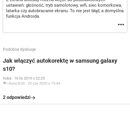
ustawień: głośność, tryb samolotowy, wifi, siec komorkowa,
latarka czy autobracanie ekranu. To nie jest błąd, a domyślna
funkcja Androida.
Podobne dyskusje
Jak włączyć autokorektę w samsung galaxy
s10?
Kuba
-
16 lis 2019 o 22:25
dorocik39
-
20 cze 2020 o 15:44
2 odpowiedzi