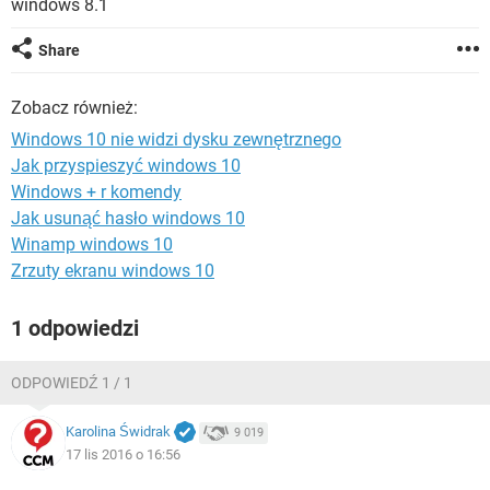
windows 8.1
WINDOWS 10
Share
Zobacz również:
Windows 10 nie widzi dysku zewnętrznego
Jak przyspieszyć windows 10
Windows + r komendy
Jak usunąć hasło windows 10
Winamp windows 10
Zrzuty ekranu windows 10
1 odpowiedzi
ODPOWIEDŹ 1 / 1
Karolina Świdrak
9 019
17 lis 2016 o 16:56