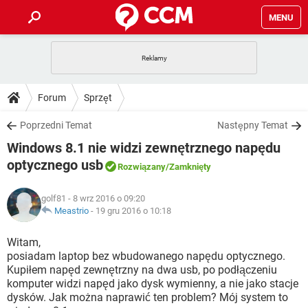
MENU
STRONA GŁÓWNA
YOUTUBE
TIKTOK
PORADY
Forum
Sprzęt
GRY
WHATSAPP
PlayStation
TIKTOK
DO POBRANIA
Poprzedni Temat
Następny Temat
SPOTIFY
NETFLIX
GRY
WHATSAPP
Windows 8.1 nie widzi zewnętrznego napędu
INSTAGRAM
ANDROID
FACEBOOK
TIKTOK
FORUM
SPOTIFY
NETFLIX
optycznego usb
Rozwiązany
/Zamknięty
WINDOWS 10
GRY
WHATSAPP
INSTAGRAM
COVID-19
FACEBOOK
TIKTOK
ARTYKUŁY
IOS
NETFLIX
golf81
- 8 wrz 2016 o 09:20
WINDOWS 10
GRY
WHATSAPP
Meastrio
-
19 gru 2016 o 10:18
INSTAGRAM
COVID-19
FACEBOOK
TIKTOK
SPOTIFY
NETFLIX
Witam,
WINDOWS 10
GRY
WHATSAPP
INSTAGRAM
FACEBOOK
posiadam laptop bez wbudowanego napędu optycznego.
SPOTIFY
NETFLIX
Kupiłem napęd zewnętrzny na dwa usb, po podłączeniu
WINDOWS 10
komputer widzi napęd jako dysk wymienny, a nie jako stacje
INSTAGRAM
FACEBOOK
dysków. Jak można naprawić ten problem? Mój system to