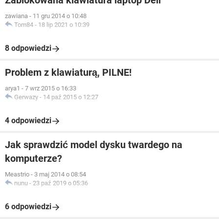
Zablokowana klawiatura laptop Dell
zawiana
-
11 gru 2014 o 10:48
Tom84
-
18 lip 2021 o 10:39
8 odpowiedzi
Problem z klawiaturą, PILNE!
arya1
-
7 wrz 2015 o 16:33
Gerwazy
-
14 paź 2015 o 12:27
4 odpowiedzi
Jak sprawdzić model dysku twardego na
komputerze?
Meastrio
-
3 maj 2014 o 08:54
nunu
-
23 paź 2019 o 05:36
6 odpowiedzi