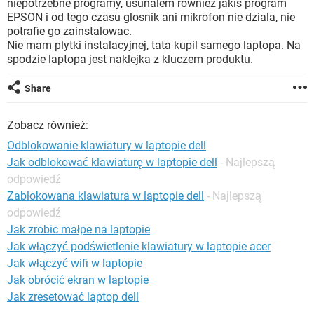
niepotrzebne programy, usunalem rowniez jakis program
WINDOWS 10
EPSON i od tego czasu glosnik ani mikrofon nie dziala, nie
potrafie go zainstalowac.
Nie mam plytki instalacyjnej, tata kupil samego laptopa. Na
spodzie laptopa jest naklejka z kluczem produktu.
Share
Zobacz również:
Odblokowanie klawiatury w laptopie dell
Jak odblokować klawiaturę w laptopie dell
- Najlepszą
odpowiedź
Zablokowana klawiatura w laptopie dell
- Najlepszą
odpowiedź
Jak zrobic małpe na laptopie
Jak włączyć podświetlenie klawiatury w laptopie acer
Jak włączyć wifi w laptopie
Jak obrócić ekran w laptopie
Jak zresetować laptop dell