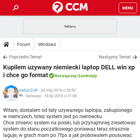
MENU
STRONA GŁÓWNA
YOUTUBE
TIKTOK
PORADY
Forum
Windows
GRY
WHATSAPP
PlayStation
TIKTOK
DO POBRANIA
Poprzedni Temat
Następny Temat
SPOTIFY
NETFLIX
GRY
WHATSAPP
Kupilem uzywany niemiecki laptop DELL win xp
INSTAGRAM
ANDROID
FACEBOOK
TIKTOK
FORUM
SPOTIFY
NETFLIX
i chce go format
Rozwiązany
/Zamknięty
WINDOWS 10
GRY
WHATSAPP
INSTAGRAM
COVID-19
FACEBOOK
TIKTOK
ARTYKUŁY
IOS
NETFLIX
HaSzcZoR
- 24 maj 2016 o 20:52
WINDOWS 10
GRY
WHATSAPP
Gerwazy -
18 lip 2016 o 21:06
INSTAGRAM
COVID-19
FACEBOOK
TIKTOK
SPOTIFY
NETFLIX
Witam, dostalem od taty uzywanego laptopa, zakupionego
WINDOWS 10
GRY
WHATSAPP
INSTAGRAM
FACEBOOK
w niemczech, totez system jest po niemiecku.
SPOTIFY
NETFLIX
Chce zmienic system na polski, lub przynajmniej zresetowac
WINDOWS 10
system do stanu poczatkowego poniewaz teraz strasznie
INSTAGRAM
FACEBOOK
laguje, w grach mam po 7fps a jak probowalem pousuwac