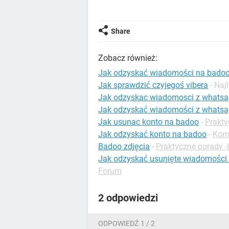
Share
Zobacz również:
Jak odzyskać wiadomości na bado
Jak sprawdzić czyjegoś vibera
- Na
Jak odzyskac wiadomosci z whats
Jak odzyskać wiadomości z whats
Jak usunac konto na badoo
-
Prakty
Jak odzyskać konto na badoo
-
Komu
Badoo zdjęcia
-
Praktyczne porady -I
Jak odzyskać usunięte wiadomości
Forum
2 odpowiedzi
ODPOWIEDŹ 1 / 2