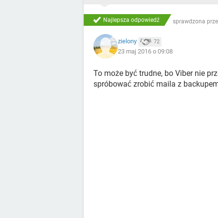
Najlepsza odpowiedź
sprawdzona prze
zielony
72
23 maj 2016 o 09:08
To może być trudne, bo Viber nie p
spróbować zrobić maila z backupem