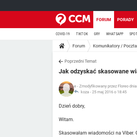
FORUM
PORADY
COVID-19
TIKTOK
GRY
WHATSAPP
SPO
Forum
Komunikatory / Poczta
Poprzedni Temat
Jak odzyskać skasowane wi
e
- Zmodyfikowany przez Floreo dnia
koza -
25 maj 2016 o 18:45
Dzień dobry,
Witam.
Skasowałam wiadomości na Viber. Cz