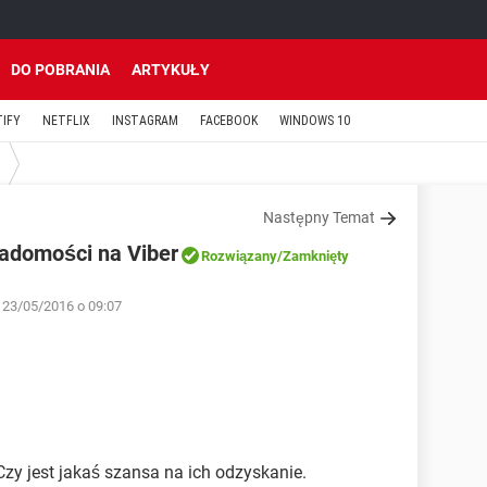
DO POBRANIA
ARTYKUŁY
TIFY
NETFLIX
INSTAGRAM
FACEBOOK
WINDOWS 10
Następny Temat
adomości na Viber
Rozwiązany
/Zamknięty
 23/05/2016 o 09:07
y jest jakaś szansa na ich odzyskanie.