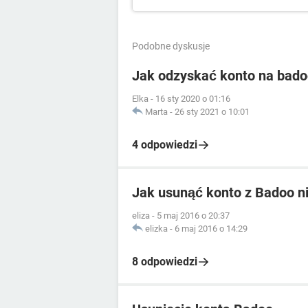
Podobne dyskusje
Jak odzyskać konto na bad
Elka
-
16 sty 2020 o 01:16
Marta
-
26 sty 2021 o 10:01
4 odpowiedzi
Jak usunąć konto z Badoo ni
eliza
-
5 maj 2016 o 20:37
elizka
-
6 maj 2016 o 14:29
8 odpowiedzi