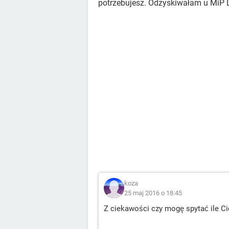
potrzebujesz. Odzyskiwałam u MiP 
koza
25 maj 2016 o 18:45
Z ciekawości czy mogę spytać ile Ci