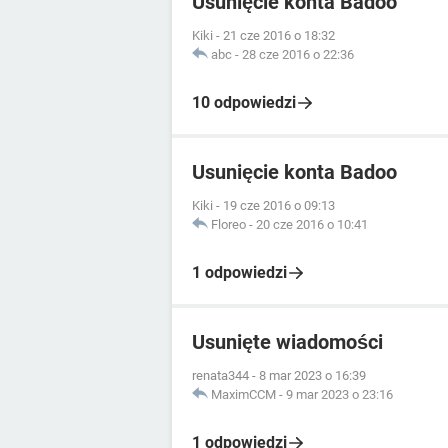
Usunięcie konta Badoo
Kiki
-
21 cze 2016 o 18:32
abc
-
28 cze 2016 o 22:36
10 odpowiedzi
Usunięcie konta Badoo
Kiki
-
19 cze 2016 o 09:13
Floreo
-
20 cze 2016 o 10:41
1 odpowiedzi
Usunięte wiadomości
renata344
-
8 mar 2023 o 16:39
MaximCCM
-
9 mar 2023 o 23:16
1 odpowiedzi