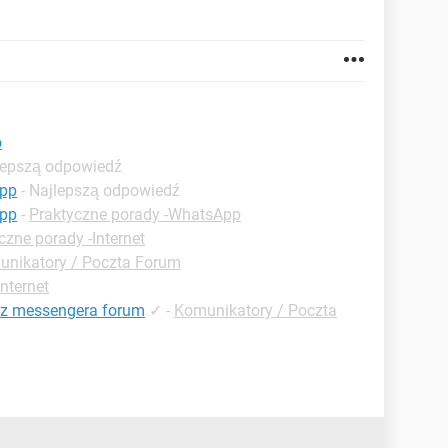
o
jlepszą odpowiedź
app
- Najlepszą odpowiedź
app
-
Praktyczne porady -WhatsApp
czne porady -Internet
nikatory / Poczta Forum
nternet
 z messengera forum
✓
-
Komunikatory / Poczta