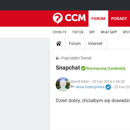
FORUM
PORADY
COVID-19
TIKTOK
GRY
WHATSAPP
SPO
Forum
Internet
Poprzedni Temat
Snapchat
Rozwiązany
/Zamknięty
dawid.toton
- 23 kwi 2016 o 06:30
Anna Dobrzyńska
-
25 kwi 20
Dzień dobry, chciałbym się dowiedzi