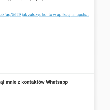
net/faq/5629-jak-zalozyc-konto-w-aplikacji-snapchat
nął mnie z kontaktów Whatsapp