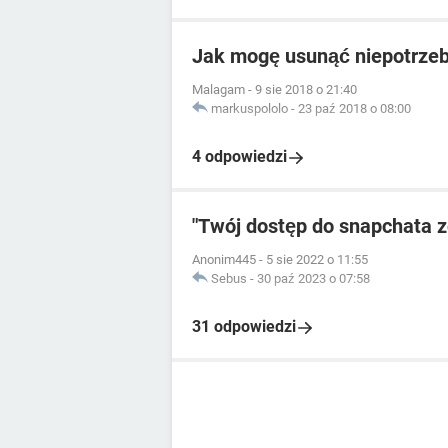
Jak mogę usunąć niepotrze
Malagam
-
9 sie 2018 o 21:40
markuspololo
-
23 paź 2018 o 08:00
4 odpowiedzi
"Twój dostęp do snapchata 
Anonim445
-
5 sie 2022 o 11:55
Sebus
-
30 paź 2023 o 07:58
31 odpowiedzi