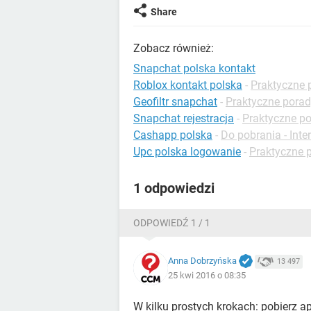
Share
Zobacz również:
Snapchat polska kontakt
Roblox kontakt polska
-
Praktyczne 
Geofiltr snapchat
-
Praktyczne porad
Snapchat rejestracja
-
Praktyczne p
Cashapp polska
-
Do pobrania - Inte
Upc polska logowanie
-
Praktyczne 
1 odpowiedzi
ODPOWIEDŹ 1 / 1
Anna Dobrzyńska
13 497
25 kwi 2016 o 08:35
W kilku prostych krokach: pobierz apl