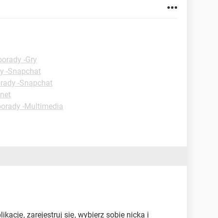
porady -Gry
y -Snapchat
orady -Snapchat
rnet
porady -Multimedia
ikację, zarejestruj się, wybierz sobie nicka i