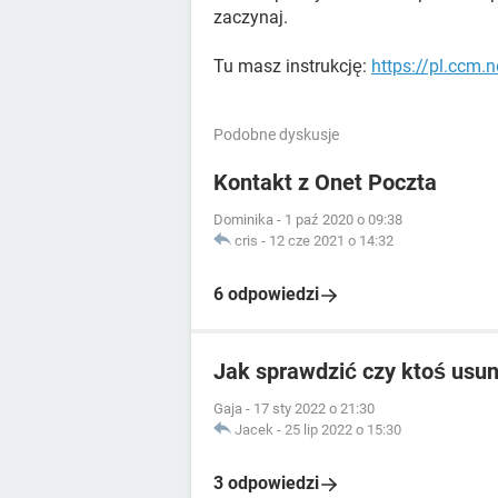
zaczynaj.
Tu masz instrukcję:
https://pl.ccm.
Podobne dyskusje
Kontakt z Onet Poczta
Dominika
-
1 paź 2020 o 09:38
cris
-
12 cze 2021 o 14:32
6 odpowiedzi
Jak sprawdzić czy ktoś usu
Gaja
-
17 sty 2022 o 21:30
Jacek
-
25 lip 2022 o 15:30
3 odpowiedzi