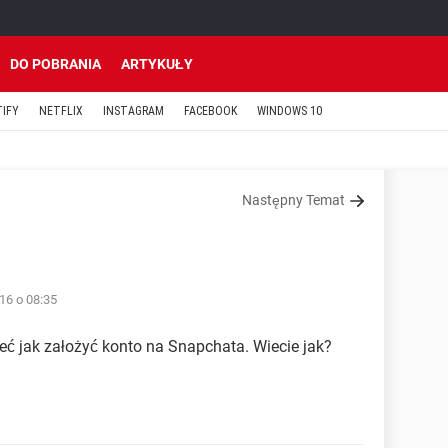
DO POBRANIA
ARTYKUŁY
TIFY
NETFLIX
INSTAGRAM
FACEBOOK
WINDOWS 10
Następny Temat
16 o 08:35
eć jak założyć konto na Snapchata. Wiecie jak?