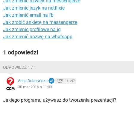
Jak zmienić dźwięk na messengerze
WINDOWS 10
Jak zmienic jezyk na netflixie
Jak zmienić email na fb
Jak zrobić ankietę na messengerze
Jak zmienic profilowe na ig
Jak zmienić nazwę na whatsapp
1 odpowiedzi
ODPOWIEDŹ 1 / 1
Anna Dobrzyńska
13 497
30 mar 2016 o 11:03
Jakiego programu używasz do tworzenia prezentacji?