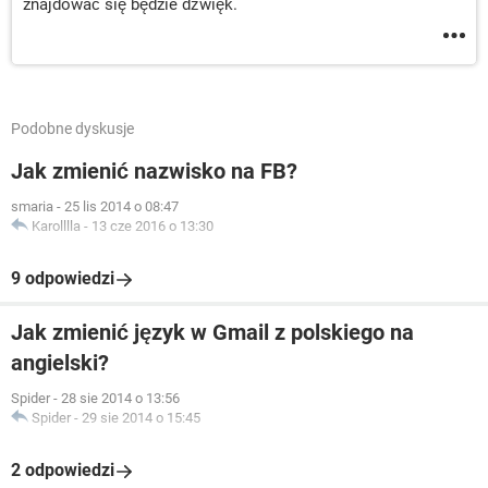
znajdować się będzie dźwięk.
Podobne dyskusje
Jak zmienić nazwisko na FB?
smaria
-
25 lis 2014 o 08:47
Karolllla
-
13 cze 2016 o 13:30
9 odpowiedzi
Jak zmienić język w Gmail z polskiego na
angielski?
Spider
-
28 sie 2014 o 13:56
Spider
-
29 sie 2014 o 15:45
2 odpowiedzi