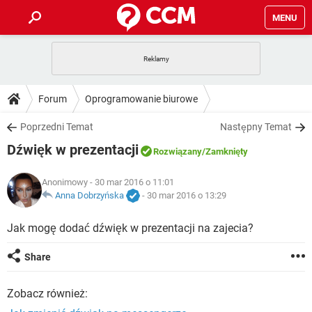
MENU
STRONA GŁÓWNA
YOUTUBE
TIKTOK
PORADY
Forum
Oprogramowanie biurowe
GRY
WHATSAPP
PlayStation
TIKTOK
DO POBRANIA
Poprzedni Temat
Następny Temat
SPOTIFY
NETFLIX
GRY
WHATSAPP
Dźwięk w prezentacji
INSTAGRAM
ANDROID
FACEBOOK
TIKTOK
Rozwiązany
/Zamknięty
FORUM
SPOTIFY
NETFLIX
WINDOWS 10
GRY
WHATSAPP
Anonimowy
- 30 mar 2016 o 11:01
INSTAGRAM
COVID-19
FACEBOOK
TIKTOK
ARTYKUŁY
Anna Dobrzyńska
-
30 mar 2016 o 13:29
IOS
NETFLIX
WINDOWS 10
GRY
WHATSAPP
INSTAGRAM
COVID-19
FACEBOOK
TIKTOK
Jak mogę dodać dźwięk w prezentacji na zajecia?
SPOTIFY
NETFLIX
WINDOWS 10
GRY
WHATSAPP
Share
INSTAGRAM
FACEBOOK
SPOTIFY
NETFLIX
WINDOWS 10
Zobacz również:
INSTAGRAM
FACEBOOK