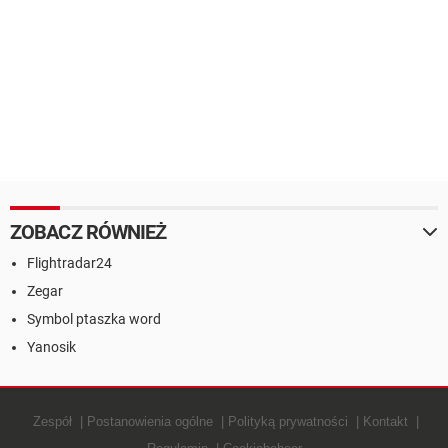
ZOBACZ RÓWNIEŻ
Flightradar24
Zegar
Symbol ptaszka word
Yanosik
Zespół
Postanowienia ogólne
Polityką prywatności
Kontakt