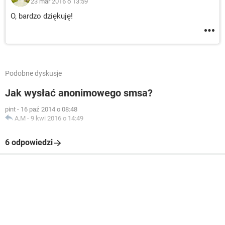
23 mar 2016 o 13:59
O, bardzo dziękuję!
Podobne dyskusje
Jak wysłać anonimowego smsa?
pint
-
16 paź 2014 o 08:48
A.M
-
9 kwi 2016 o 14:49
6 odpowiedzi