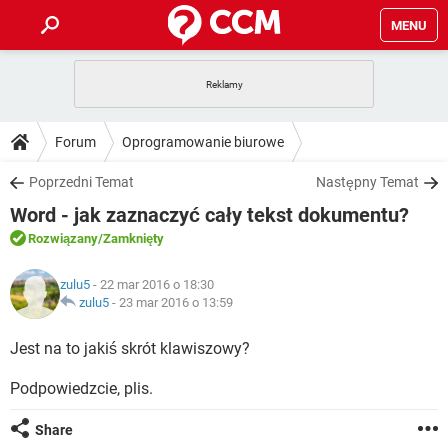
MENU
STRONA GŁÓWNA
YOUTUBE
TIKTOK
PORADY
Forum
Oprogramowanie biurowe
GRY
WHATSAPP
PlayStation
TIKTOK
DO POBRANIA
Poprzedni Temat
Następny Temat
SPOTIFY
NETFLIX
GRY
WHATSAPP
Word - jak zaznaczyć cały tekst dokumentu?
INSTAGRAM
ANDROID
FACEBOOK
TIKTOK
FORUM
SPOTIFY
NETFLIX
Rozwiązany
/Zamknięty
WINDOWS 10
GRY
WHATSAPP
INSTAGRAM
COVID-19
FACEBOOK
TIKTOK
ARTYKUŁY
IOS
zulu5
- 22 mar 2016 o 18:30
NETFLIX
WINDOWS 10
GRY
WHATSAPP
zulu5
-
23 mar 2016 o 13:59
INSTAGRAM
COVID-19
FACEBOOK
TIKTOK
SPOTIFY
NETFLIX
Jest na to jakiś skrót klawiszowy?
WINDOWS 10
GRY
WHATSAPP
INSTAGRAM
FACEBOOK
Podpowiedzcie, plis.
SPOTIFY
NETFLIX
WINDOWS 10
INSTAGRAM
FACEBOOK
Share