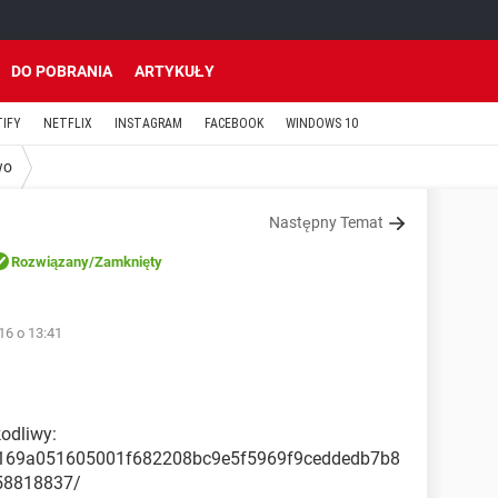
DO POBRANIA
ARTYKUŁY
TIFY
NETFLIX
INSTAGRAM
FACEBOOK
WINDOWS 10
wo
Następny Temat
Rozwiązany
/Zamknięty
16 o 13:41
kodliwy:
fa3169a051605001f682208bc9e5f5969f9ceddedb7b8
58818837/