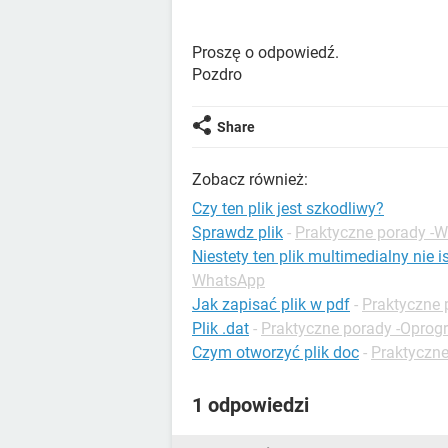
Proszę o odpowiedź.
Pozdro
Share
Zobacz również:
Czy ten plik jest szkodliwy?
Sprawdz plik
-
Praktyczne porady -W
Niestety ten plik multimedialny nie 
WhatsApp
Jak zapisać plik w pdf
-
Praktyczne 
Plik .dat
-
Praktyczne porady -Opro
Czym otworzyć plik doc
-
Praktyczne
1 odpowiedzi