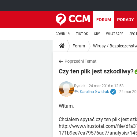
FORUM
PORADY
COVID-19
TIKTOK
GRY
WHATSAPP
SPO
Forum
Wirusy / Bezpieczeńst
Poprzedni Temat
Czy ten plik jest szkodliwy?
Rysiek
- 24 mar 2016 o 12:53
Karolina Świdrak
-
24 mar 20
Witam,
Chciałem spytać czy ten plik jest sz
http://www.virustotal.com/file/d
171b9ee7ca79576ad7/analysis/14