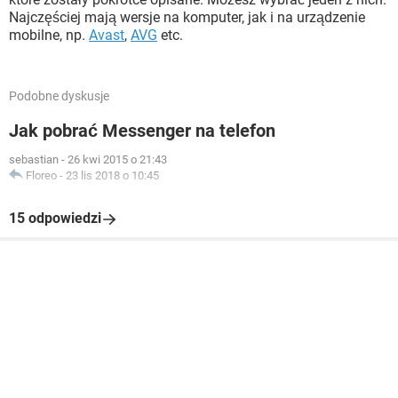
Najczęściej mają wersje na komputer, jak i na urządzenie
mobilne, np.
Avast
,
AVG
etc.
Podobne dyskusje
Jak pobrać Messenger na telefon
sebastian
-
26 kwi 2015 o 21:43
Floreo
-
23 lis 2018 o 10:45
15 odpowiedzi