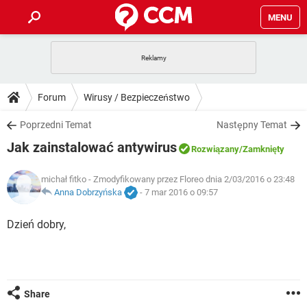
MENU
STRONA GŁÓWNA
YOUTUBE
TIKTOK
PORADY
Forum
Wirusy / Bezpieczeństwo
GRY
WHATSAPP
PlayStation
TIKTOK
DO POBRANIA
Poprzedni Temat
Następny Temat
SPOTIFY
NETFLIX
GRY
WHATSAPP
Jak zainstalować antywirus
INSTAGRAM
ANDROID
FACEBOOK
TIKTOK
Rozwiązany
/Zamknięty
FORUM
SPOTIFY
NETFLIX
WINDOWS 10
GRY
WHATSAPP
michał fitko
- Zmodyfikowany przez Floreo dnia 2/03/2016 o 23:48
INSTAGRAM
COVID-19
FACEBOOK
TIKTOK
ARTYKUŁY
Anna Dobrzyńska
-
7 mar 2016 o 09:57
IOS
NETFLIX
WINDOWS 10
GRY
WHATSAPP
INSTAGRAM
COVID-19
FACEBOOK
TIKTOK
Dzień dobry,
SPOTIFY
NETFLIX
WINDOWS 10
GRY
WHATSAPP
INSTAGRAM
FACEBOOK
SPOTIFY
NETFLIX
WINDOWS 10
INSTAGRAM
FACEBOOK
Share