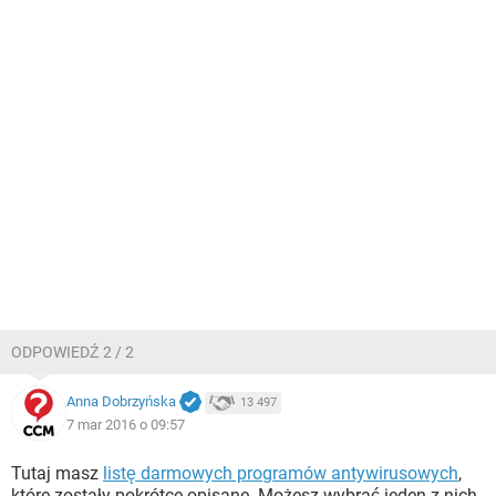
ODPOWIEDŹ 2 / 2
Anna Dobrzyńska
13 497
7 mar 2016 o 09:57
Tutaj masz
listę darmowych programów antywirusowych
,
które zostały pokrótce opisane. Możesz wybrać jeden z nich.