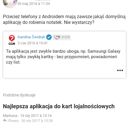
30 maj 2016 à 11:34
Przecież telefony z Androidem mają zawsze jakąś domyślną
aplikację do robienia notatek. Nie wystarczy?
Karolina Świdrak
9 019
3 cze 2016 à 15:41
Ta aplikacja jest zwykle bardzo uboga, np. Samsungi Galaxy
mają tylko zwykłą kartkę - bez przypomnień, powiadomień
czy list.
Podobne dyskusje
Najlepsza aplikacja do kart lojalnościowych
Martusia
-
16 sty 2017 à 13:14
Floreo
-
30 sty 2017 à 15:28