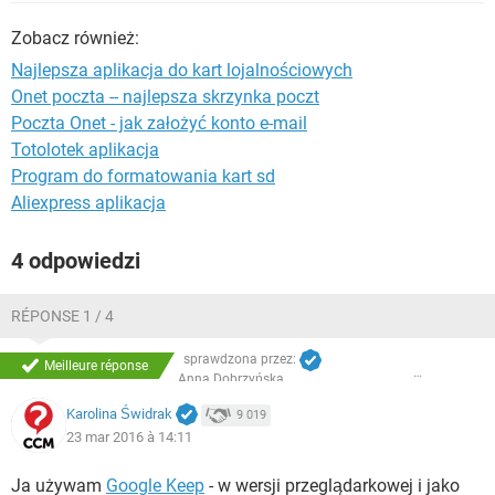
WINDOWS 10
Zobacz również:
Najlepsza aplikacja do kart lojalnościowych
Onet poczta -- najlepsza skrzynka poczt
Poczta Onet - jak założyć konto e-mail
Totolotek aplikacja
Program do formatowania kart sd
Aliexpress aplikacja
4 odpowiedzi
RÉPONSE 1 / 4
sprawdzona przez:
Meilleure réponse
Anna Dobrzyńska
Karolina Świdrak
9 019
23 mar 2016 à 14:11
Ja używam
Google Keep
- w wersji przeglądarkowej i jako