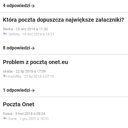
4 odpowiedzi
Która poczta dopuszcza największe załaczniki?
literka
-
15 wrz 2014 à 11:30
zielony
-
19 wrz 2014 à 14:21
8 odpowiedzi
Problem z pocztą onet.eu
skalar
-
22 lip 2018 à 17:09
Karolllla
-
23 lip 2018 à 07:15
1 odpowiedzi
Poczta Onet
Gosia
-
3 kwi 2018 à 08:24
Dave
-
1 gru 2021 à 16:31