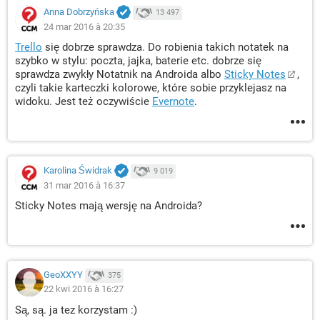
Anna Dobrzyńska
13 497
24 mar 2016 à 20:35
Trello
się dobrze sprawdza. Do robienia takich notatek na
szybko w stylu: poczta, jajka, baterie etc. dobrze się
sprawdza zwykły Notatnik na Androida albo
Sticky Notes
,
czyli takie karteczki kolorowe, które sobie przyklejasz na
widoku. Jest też oczywiście
Evernote
.
Karolina Świdrak
9 019
31 mar 2016 à 16:37
Sticky Notes mają wersję na Androida?
GeoXXYY
375
22 kwi 2016 à 16:27
Są, są. ja tez korzystam :)