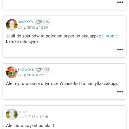
GeoXXYY
375
20 lip 2016 à 10:39
Jeśli do zakupów to polecam super polską appkę
Listonic
-
bardzo intuicyjna.
andruidka
163
27 lip 2016 à 22:11
Ale my tu właśnie o tym, że Wunderlist to nie tylko zakupy.
benek
3 paź 2016 à 12:16
Ale Listonic jest polski :)