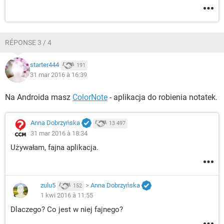
RÉPONSE 3 / 4
starter444
191
31 mar 2016 à 16:39
Na Androida masz
ColorNote
- aplikacja do robienia notatek.
Anna Dobrzyńska
13 497
31 mar 2016 à 18:34
Używałam, fajna aplikacja.
zulu5
>
Anna Dobrzyńska
152
1 kwi 2016 à 11:55
Dlaczego? Co jest w niej fajnego?