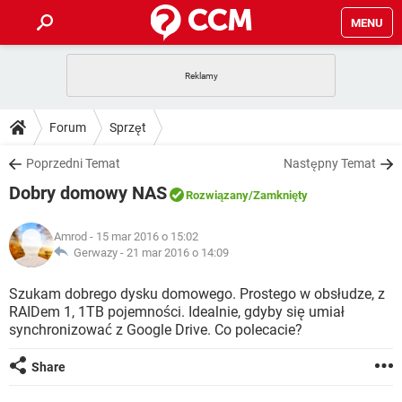
MENU
STRONA GŁÓWNA
YOUTUBE
TIKTOK
PORADY
Forum
Sprzęt
GRY
WHATSAPP
PlayStation
TIKTOK
DO POBRANIA
Poprzedni Temat
Następny Temat
SPOTIFY
NETFLIX
GRY
WHATSAPP
Dobry domowy NAS
INSTAGRAM
ANDROID
FACEBOOK
TIKTOK
Rozwiązany
/Zamknięty
FORUM
SPOTIFY
NETFLIX
WINDOWS 10
GRY
WHATSAPP
Amrod
- 15 mar 2016 o 15:02
INSTAGRAM
COVID-19
FACEBOOK
TIKTOK
ARTYKUŁY
Gerwazy -
21 mar 2016 o 14:09
IOS
NETFLIX
WINDOWS 10
GRY
WHATSAPP
INSTAGRAM
COVID-19
FACEBOOK
TIKTOK
Szukam dobrego dysku domowego. Prostego w obsłudze, z
SPOTIFY
NETFLIX
RAIDem 1, 1TB pojemności. Idealnie, gdyby się umiał
WINDOWS 10
GRY
WHATSAPP
synchronizować z Google Drive. Co polecacie?
INSTAGRAM
FACEBOOK
SPOTIFY
NETFLIX
WINDOWS 10
Share
INSTAGRAM
FACEBOOK