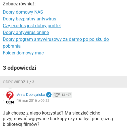
WINDOWS 10
Zobacz również:
Dobry domowy NAS
Dobry bezpłatny antywirus
Czy exodus jest dobry portfel
Dobry antywirus online
Dobry program antywirusowy za darmo po polsku do
pobrania
Folder domowy mac
3 odpowiedzi
ODPOWIEDŹ 1 / 3
Anna Dobrzyńska
13 497
16 mar 2016 o 09:22
Jak chcesz z niego korzystać? Ma siedzieć cicho i
przyjmować wgrywane backupy czy ma być podręczną
biblioteką filmów?