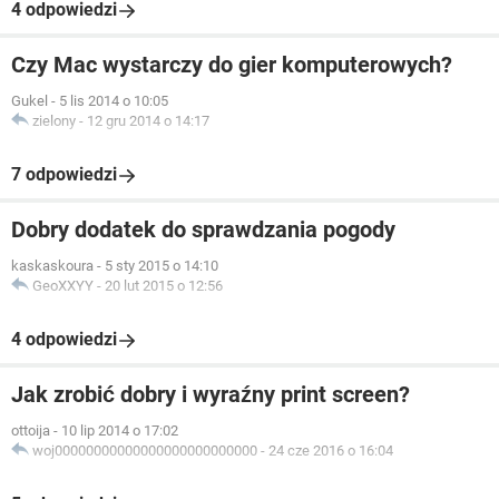
4 odpowiedzi
Czy Mac wystarczy do gier komputerowych?
Gukel
-
5 lis 2014 o 10:05
zielony
-
12 gru 2014 o 14:17
7 odpowiedzi
Dobry dodatek do sprawdzania pogody
kaskaskoura
-
5 sty 2015 o 14:10
GeoXXYY
-
20 lut 2015 o 12:56
4 odpowiedzi
Jak zrobić dobry i wyraźny print screen?
ottoija
-
10 lip 2014 o 17:02
woj00000000000000000000000000
-
24 cze 2016 o 16:04