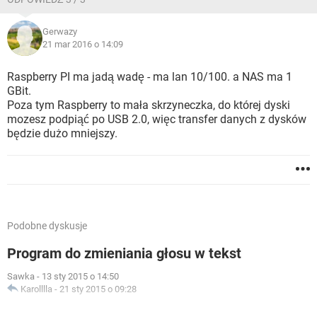
Gerwazy
21 mar 2016 o 14:09
Raspberry PI ma jadą wadę - ma lan 10/100. a NAS ma 1
GBit.
Poza tym Raspberry to mała skrzyneczka, do której dyski
mozesz podpiąć po USB 2.0, więc transfer danych z dysków
będzie dużo mniejszy.
Podobne dyskusje
Program do zmieniania głosu w tekst
Sawka
-
13 sty 2015 o 14:50
Karolllla
-
21 sty 2015 o 09:28