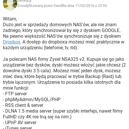
Gerwazy
Zmodyfikowany przez Karolllla dnia 17/03/2016 o 23:53
Witam,
Dużo jest w sprzedaży domowych NAS'ów, ale nie znam
żadnego, który synchronizował by się z dyskiem GOOGLE.
Na pewno większość NAS'ów synchronizuje się z dyskiem
Dropbox
. A dostęp do dropboxa możesz mieć praktycznie w
każdym urządzeniu (telefonie, tv, itd).
Ja polecam NAS firmy Zyxel NSA325 v2. Kupuje się go jako
urządzenie bez dysków, dyski możesz włożyć jakie chcesz (2
dowolne dyski 3.5 cala). Możesz mieć jeden dysk, możesz
mieć dwa, które będą pracować w trybie Backup (Raid) lub
trybie łączonym. Urządzenie to posiada kilka istotnych dla
mnie funkcji:
- FTP server
- phpMyAdmin/MySQL/PHP
- RSS client & server
- DLNA 1.5 media server (super szybki interfejs, nawet filmy
FullHD czy 4K nie tną się na nim.)
- UPnP AV server
- iTunes server