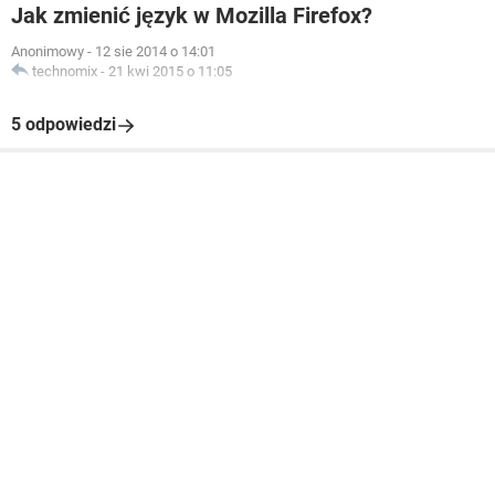
Jak zmienić język w Mozilla Firefox?
Anonimowy
-
12 sie 2014 o 14:01
technomix
-
21 kwi 2015 o 11:05
5 odpowiedzi