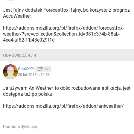
Jest fajny dodatek Forecastfox, fajny, bo korzysta z prognoz
AccuWeather.
https://addons.mozilla.org/pl/firefox/addon/forecastfox-
weather/?src=collection&collection_id=381c374b-88ab-
4ee4-af82-ffb43e929f1c
ODPOWIEDŹ 4 / 4
GeoXXYY
375
20 lut 2015 o 12:56
Ja używam AniWeather, to dośc rozbudowana aplikacja, jest
dostępna też po polsku:
https://addons.mozilla.org/pl/firefox/addon/aniweather/
Podobne dyskusje