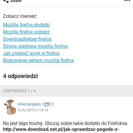
Share
WINDOWS 10
Zobacz również:
Mozilla firefox dodatki
Mozilla firefox pobierz
Downloadhelper firefox
Strona startowa mozilla firefox
Jak zmienić język w firefox
Blokowanie reklam mozilla firefox
4 odpowiedzi
ODPOWIEDŹ 1 / 4
skaczacypies
5
5 sty 2015 o 14:14
No jest tego trochę. Obczaj sobie takie dodatki do Firefoksa
http://www.download.net.pl/jak-sprawdzac-pogode-z-