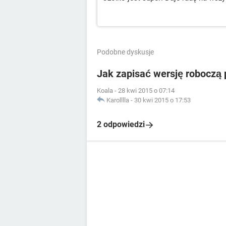
Podobne dyskusje
Jak zapisać wersję roboczą 
Koala
-
28 kwi 2015 o 07:14
Karolllla
-
30 kwi 2015 o 17:53
2 odpowiedzi