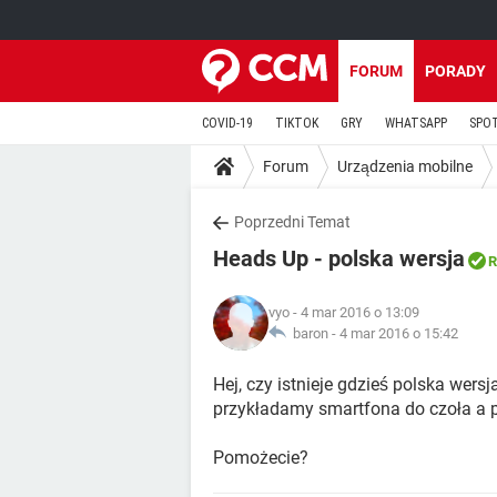
FORUM
PORADY
COVID-19
TIKTOK
GRY
WHATSAPP
SPO
Forum
Urządzenia mobilne
Poprzedni Temat
Heads Up - polska wersja
R
vyo
- 4 mar 2016 o 13:09
baron -
4 mar 2016 o 15:42
Hej, czy istnieje gdzieś polska wers
przykładamy smartfona do czoła a p
Pomożecie?