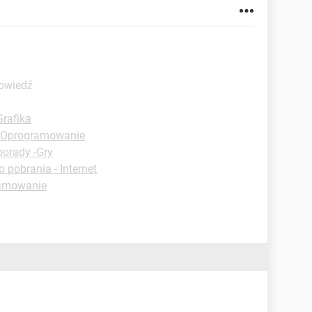
powiedź
Grafika
- Oprogramowanie
porady -Gry
o pobrania - Internet
ramowanie