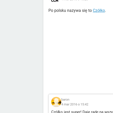
Po polsku nazywa się to
Czółko
.
baron
4 mar 2016 o 15:42
Czółko jest super! Daje radę na wszy