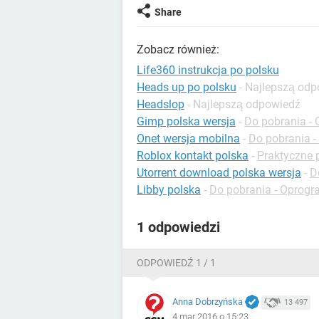
Share
Zobacz również:
Life360 instrukcja po polsku
Heads up po polsku
- Najlepszą od
Headslop
- Najlepszą odpowiedź
Gimp polska wersja
-
Do pobrania - 
Onet wersja mobilna
-
Do pobrania 
Roblox kontakt polska
-
Praktyczne 
Utorrent download polska wersja
-
D
Libby polska
-
Do pobrania - Oprog
1 odpowiedzi
ODPOWIEDŹ 1 / 1
Anna Dobrzyńska
13 497
4 mar 2016 o 15:23