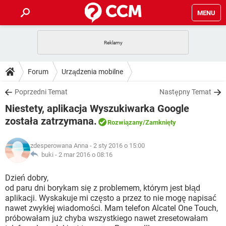
MENU
STRONA GŁÓWNA
YOUTUBE
TIKTOK
PORADY
Forum
Urządzenia mobilne
GRY
WHATSAPP
PlayStation
TIKTOK
DO POBRANIA
Poprzedni Temat
Następny Temat
SPOTIFY
NETFLIX
GRY
WHATSAPP
Niestety, aplikacja Wyszukiwarka Google
INSTAGRAM
ANDROID
FACEBOOK
TIKTOK
FORUM
SPOTIFY
NETFLIX
została zatrzymana.
Rozwiązany
/Zamknięty
WINDOWS 10
GRY
WHATSAPP
INSTAGRAM
COVID-19
FACEBOOK
TIKTOK
ARTYKUŁY
IOS
NETFLIX
zdesperowana Anna
- 2 sty 2016 o 15:00
WINDOWS 10
GRY
WHATSAPP
buki -
2 mar 2016 o 08:16
INSTAGRAM
COVID-19
FACEBOOK
TIKTOK
SPOTIFY
NETFLIX
Dzień dobry,
WINDOWS 10
GRY
WHATSAPP
INSTAGRAM
FACEBOOK
od paru dni borykam się z problemem, którym jest błąd
SPOTIFY
NETFLIX
aplikacji. Wyskakuje mi często a przez to nie mogę napisać
WINDOWS 10
nawet zwykłej wiadomości. Mam telefon Alcatel One Touch,
INSTAGRAM
FACEBOOK
próbowałam już chyba wszystkiego nawet zresetowałam