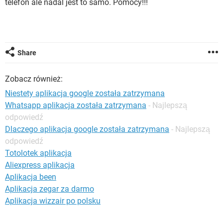
telefon ale nadal jest to samo. Pomocy!!!
WINDOWS 10
Share
Zobacz również:
Niestety aplikacja google została zatrzymana
Whatsapp aplikacja została zatrzymana
- Najlepszą
odpowiedź
Dlaczego aplikacja google została zatrzymana
- Najlepszą
odpowiedź
Totolotek aplikacja
Aliexpress aplikacja
Aplikacja been
Aplikacja zegar za darmo
Aplikacja wizzair po polsku