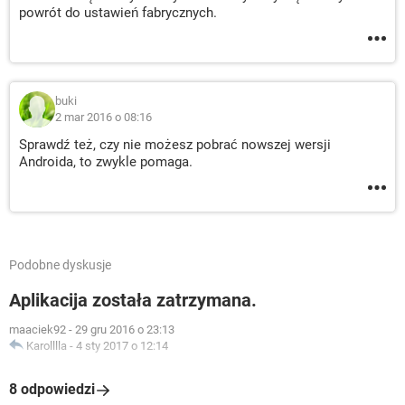
powrót do ustawień fabrycznych.
buki
2 mar 2016 o 08:16
Sprawdź też, czy nie możesz pobrać nowszej wersji
Androida, to zwykle pomaga.
Podobne dyskusje
Aplikacija została zatrzymana.
maaciek92
-
29 gru 2016 o 23:13
Karolllla
-
4 sty 2017 o 12:14
8 odpowiedzi