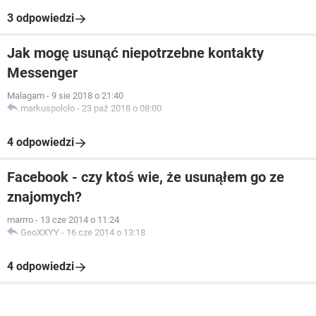
3 odpowiedzi
Jak mogę usunąć niepotrzebne kontakty
Messenger
Malagam
-
9 sie 2018 o 21:40
markuspololo
-
23 paź 2018 o 08:00
4 odpowiedzi
Facebook - czy ktoś wie, że usunąłem go ze
znajomych?
marrro
-
13 cze 2014 o 11:24
GeoXXYY
-
16 cze 2014 o 13:18
4 odpowiedzi