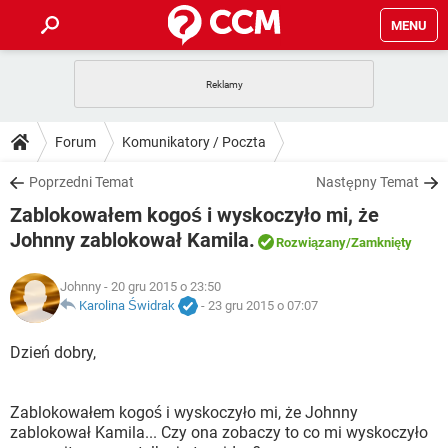
MENU
STRONA GŁÓWNA
YOUTUBE
TIKTOK
PORADY
Forum
Komunikatory / Poczta
GRY
WHATSAPP
PlayStation
TIKTOK
DO POBRANIA
Poprzedni Temat
Następny Temat
SPOTIFY
NETFLIX
GRY
WHATSAPP
Zablokowałem kogoś i wyskoczyło mi, że
INSTAGRAM
ANDROID
FACEBOOK
TIKTOK
FORUM
SPOTIFY
NETFLIX
Johnny zablokował Kamila.
Rozwiązany
/Zamknięty
WINDOWS 10
GRY
WHATSAPP
INSTAGRAM
COVID-19
FACEBOOK
TIKTOK
ARTYKUŁY
IOS
NETFLIX
Johnny
- 20 gru 2015 o 23:50
WINDOWS 10
GRY
WHATSAPP
Karolina Świdrak
-
23 gru 2015 o 07:07
INSTAGRAM
COVID-19
FACEBOOK
TIKTOK
SPOTIFY
NETFLIX
Dzień dobry,
WINDOWS 10
GRY
WHATSAPP
INSTAGRAM
FACEBOOK
SPOTIFY
NETFLIX
WINDOWS 10
Zablokowałem kogoś i wyskoczyło mi, że Johnny
INSTAGRAM
FACEBOOK
zablokował Kamila... Czy ona zobaczy to co mi wyskoczyło