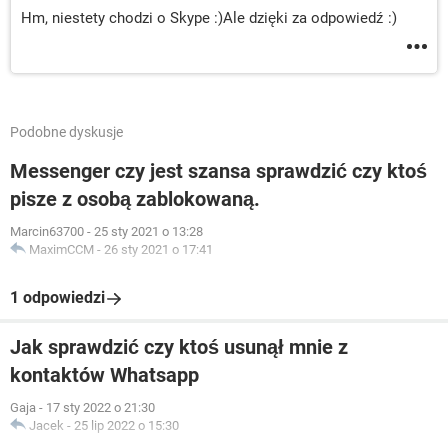
Hm, niestety chodzi o Skype :)Ale dzięki za odpowiedź :)
Podobne dyskusje
Messenger czy jest szansa sprawdzić czy ktoś
pisze z osobą zablokowaną.
Marcin63700
-
25 sty 2021 o 13:28
MaximCCM
-
26 sty 2021 o 17:41
1 odpowiedzi
Jak sprawdzić czy ktoś usunął mnie z
kontaktów Whatsapp
Gaja
-
17 sty 2022 o 21:30
Jacek
-
25 lip 2022 o 15:30