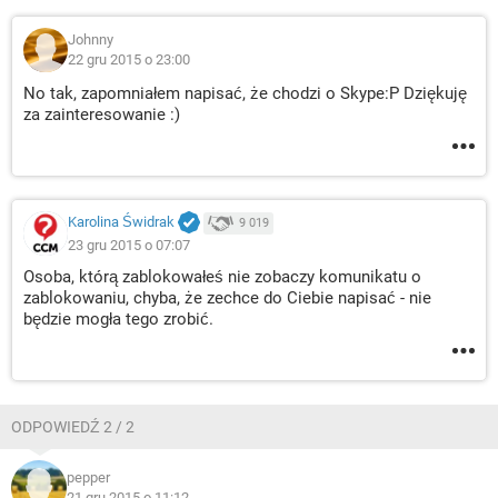
Johnny
22 gru 2015 o 23:00
No tak, zapomniałem napisać, że chodzi o Skype:P Dziękuję
za zainteresowanie :)
Karolina Świdrak
9 019
23 gru 2015 o 07:07
Osoba, którą zablokowałeś nie zobaczy komunikatu o
zablokowaniu, chyba, że zechce do Ciebie napisać - nie
będzie mogła tego zrobić.
ODPOWIEDŹ 2 / 2
pepper
21 gru 2015 o 11:12