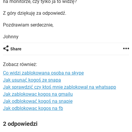
na monitorze, czy tylko ja to widzę?
WINDOWS 10
Z góry dziękuję za odpowiedź.
Pozdrawiam serdecznie,
Johnny
Share
Zobacz również:
Co widzi zablokowana osoba na skype
Jak usunąć kogoś ze snapa
Jak sprawdzić czy ktoś mnie zablokował na whatsapp
Jak zablokowac kogos na gmailu
Jak odblokować kogoś na snapie
Jak odblokowac kogos na fb
2 odpowiedzi