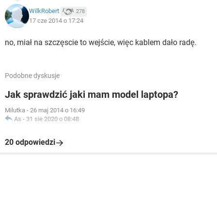
WilkRobert
278
17 cze 2014 o 17:24
no, miał na szczęscie to wejście, więc kablem dało radę.
Podobne dyskusje
Jak sprawdzić jaki mam model laptopa?
Milutka
-
26 maj 2014 o 16:49
As
-
31 sie 2020 o 08:48
20 odpowiedzi