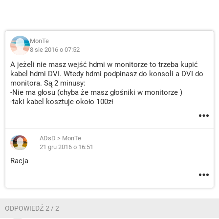
MonTe
8 sie 2016 o 07:52
A jeżeli nie masz wejść hdmi w monitorze to trzeba kupić
kabel hdmi DVI. Wtedy hdmi podpinasz do konsoli a DVI do
monitora. Są 2 minusy:
-Nie ma głosu (chyba że masz głośniki w monitorze )
-taki kabel kosztuje około 100zł
ADsD
>
MonTe
21 gru 2016 o 16:51
Racja
ODPOWIEDŹ 2 / 2