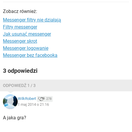
WINDOWS 10
Zobacz również:
Messenger filtry nie działają
Filtry messenger
Jak usunąć messenger
Messenger skrot
Messenger logowanie
Messenger bez facebooka
3 odpowiedzi
ODPOWIEDŹ 1 / 3
WilkRobert
278
1 maj 2014 o 21:16
A jaka gra?