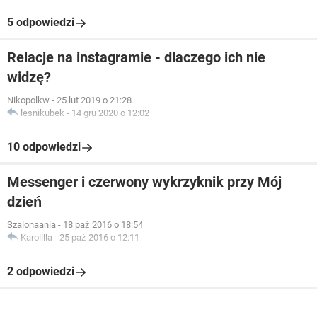
5 odpowiedzi
Relacje na instagramie - dlaczego ich nie
widzę?
Nikopolkw
-
25 lut 2019 o 21:28
lesnikubek
-
14 gru 2020 o 12:02
10 odpowiedzi
Messenger i czerwony wykrzyknik przy Mój
dzień
Szalonaania
-
18 paź 2016 o 18:54
Karolllla
-
25 paź 2016 o 12:11
2 odpowiedzi