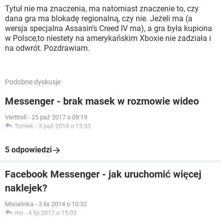
Tytuł nie ma znaczenia, ma natomiast znaczenie to, czy
dana gra ma blokadę regionalną, czy nie. Jeżeli ma (a
wersja specjalna Assasin's Creed IV ma), a gra była kupiona
w Polsce,to niestety na amerykańskim Xboxie nie zadziała i
na odwrót. Pozdrawiam.
Podobne dyskusje
Messenger - brak masek w rozmowie wideo
Verttroll
-
25 paź 2017 o 09:19
Tomek
-
3 paź 2018 o 13:33
5 odpowiedzi
Facebook Messenger - jak uruchomić więcej
naklejek?
Misialinka
-
3 lis 2014 o 10:32
mn
-
4 lip 2017 o 15:03