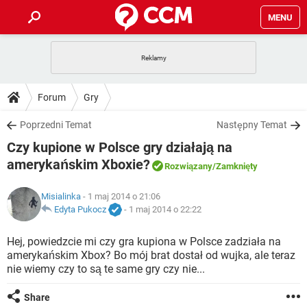
MENU
STRONA GŁÓWNA
YOUTUBE
TIKTOK
PORADY
Forum
Gry
GRY
WHATSAPP
PlayStation
TIKTOK
DO POBRANIA
Poprzedni Temat
Następny Temat
SPOTIFY
NETFLIX
GRY
WHATSAPP
Czy kupione w Polsce gry działają na
INSTAGRAM
ANDROID
FACEBOOK
TIKTOK
FORUM
SPOTIFY
NETFLIX
amerykańskim Xboxie?
Rozwiązany
/Zamknięty
WINDOWS 10
GRY
WHATSAPP
INSTAGRAM
COVID-19
FACEBOOK
TIKTOK
ARTYKUŁY
IOS
NETFLIX
Misialinka
- 1 maj 2014 o 21:06
WINDOWS 10
GRY
WHATSAPP
Edyta Pukocz
-
1 maj 2014 o 22:22
INSTAGRAM
COVID-19
FACEBOOK
TIKTOK
SPOTIFY
NETFLIX
Hej, powiedzcie mi czy gra kupiona w Polsce zadziała na
WINDOWS 10
GRY
WHATSAPP
INSTAGRAM
FACEBOOK
amerykańskim Xbox? Bo mój brat dostał od wujka, ale teraz
SPOTIFY
NETFLIX
nie wiemy czy to są te same gry czy nie...
WINDOWS 10
INSTAGRAM
FACEBOOK
Share