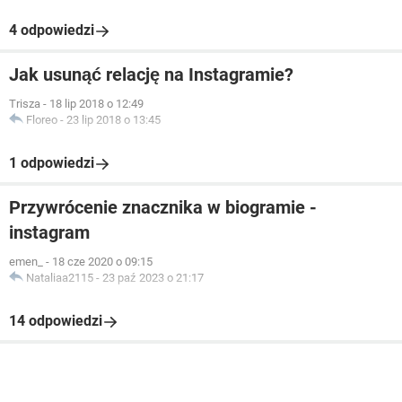
4 odpowiedzi
Jak usunąć relację na Instagramie?
Trisza
-
18 lip 2018 o 12:49
Floreo
-
23 lip 2018 o 13:45
1 odpowiedzi
Przywrócenie znacznika w biogramie -
instagram
emen_
-
18 cze 2020 o 09:15
Nataliaa2115
-
23 paź 2023 o 21:17
14 odpowiedzi