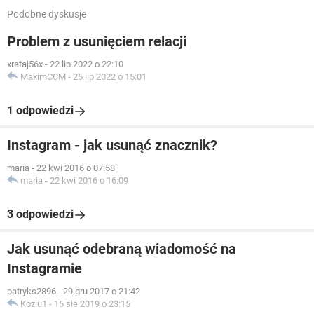
Podobne dyskusje
Problem z usunięciem relacji
xrataj56x
-
22 lip 2022 o 22:10
MaximCCM
-
25 lip 2022 o 15:01
1 odpowiedzi
Instagram - jak usunąć znacznik?
maria
-
22 kwi 2016 o 07:58
maria
-
22 kwi 2016 o 16:09
3 odpowiedzi
Jak usunąć odebraną wiadomość na
Instagramie
patryks2896
-
29 gru 2017 o 21:42
Koziu1
-
15 sie 2019 o 23:15