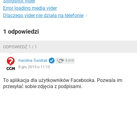
Slingshot vider
WINDOWS 10
Error loading media vider
Dlaczego vider nie działa na telefonie
✓
1 odpowiedzi
ODPOWIEDŹ 1 / 1
Karolina Świdrak
9 019
8 gru 2015 o 11:13
To aplikacja dla użytkowników Facebooka. Pozwala im
przesyłać sobie zdjęcia z podpisami.