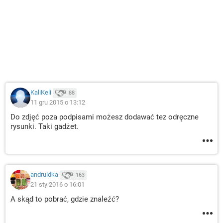
KaliKeli
88
11 gru 2015 o 13:12
Do zdjęć poza podpisami możesz dodawać tez odręczne
rysunki. Taki gadżet.
andruidka
163
21 sty 2016 o 16:01
A skąd to pobrać, gdzie znaleźć?