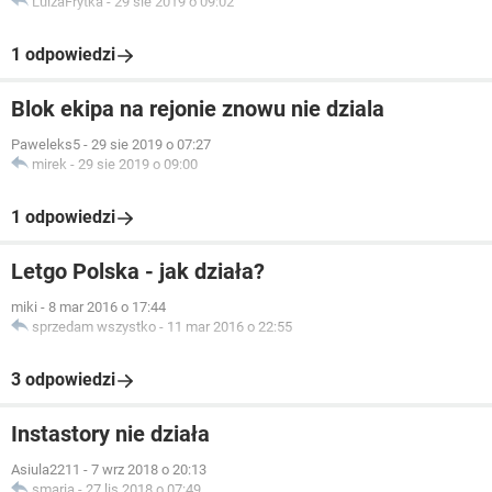
LuizaFrytka
-
29 sie 2019 o 09:02
1 odpowiedzi
Blok ekipa na rejonie znowu nie dziala
Paweleks5
-
29 sie 2019 o 07:27
mirek
-
29 sie 2019 o 09:00
1 odpowiedzi
Letgo Polska - jak działa?
miki
-
8 mar 2016 o 17:44
sprzedam wszystko
-
11 mar 2016 o 22:55
3 odpowiedzi
Instastory nie działa
Asiula2211
-
7 wrz 2018 o 20:13
smaria
-
27 lis 2018 o 07:49