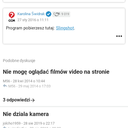
Karolina Świdrak
9 019
27 sty 2016 o 11:11
Program pobierzesz tutaj:
Slingshot
.
Podobne dyskusje
Nie mogę oglądać filmów video na stronie
M56
-
28 kwi 2014 o 10:44
M56
-
29 maj 2014 o 17:03
3 odpowiedzi
Nie dziala kamera
jolcho1959
-
28 sie 2019 o 22:17