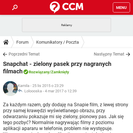
MENU
STRONA GŁÓWNA
YOUTUBE
TIKTOK
PORADY
Forum
Komunikatory / Poczta
GRY
WHATSAPP
PlayStation
TIKTOK
DO POBRANIA
Poprzedni Temat
Następny Temat
SPOTIFY
NETFLIX
GRY
WHATSAPP
Snapchat - zielony pasek przy nagranych
INSTAGRAM
ANDROID
FACEBOOK
TIKTOK
FORUM
SPOTIFY
NETFLIX
filmach
Rozwiązany
/Zamknięty
WINDOWS 10
GRY
WHATSAPP
INSTAGRAM
COVID-19
FACEBOOK
TIKTOK
ARTYKUŁY
IOS
NETFLIX
Kamila
- 25 lis 2015 o 23:29
WINDOWS 10
GRY
WHATSAPP
Loloooska -
4 mar 2017 o 12:39
INSTAGRAM
COVID-19
FACEBOOK
TIKTOK
SPOTIFY
NETFLIX
Za każdym razem, gdy dodaję na Snapie film, z lewej strony
WINDOWS 10
GRY
WHATSAPP
INSTAGRAM
FACEBOOK
przy samej krawędzi wyświetlanego obrazu, przy
SPOTIFY
NETFLIX
odwarzaniu pokazuje mi się zielony, pionowy pas. Jak się
WINDOWS 10
tego pozbyć? Normalnie nagrywając filmy z poziomu
INSTAGRAM
FACEBOOK
aplikacji apararu w telefonie, problem nie występuje.