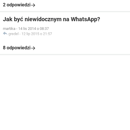
2 odpowiedzi
Jak być niewidocznym na WhatsApp?
martika
-
14 lis 2014 o 08:37
gredel
-
12 lip 2015 o 21:57
8 odpowiedzi