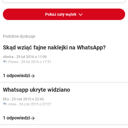
Pokaż cały wątek
Podobne dyskusje
Skąd wziąć fajne naklejki na WhatsApp?
oliwka
-
29 lut 2016 o 11:09
Floreo
-
29 lut 2016 o 17:51
1 odpowiedzi
Whatsapp ukryte widziano
Eko
-
23 cze 2015 o 22:43
onea
-
24 cze 2015 o 07:07
1 odpowiedzi