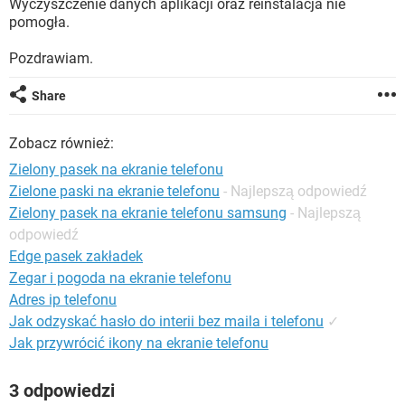
Wyczyszczenie danych aplikacji oraz reinstalacja nie
WINDOWS 10
pomogła.
Pozdrawiam.
Share
Zobacz również:
Zielony pasek na ekranie telefonu
Zielone paski na ekranie telefonu
- Najlepszą odpowiedź
Zielony pasek na ekranie telefonu samsung
- Najlepszą
odpowiedź
Edge pasek zakładek
Zegar i pogoda na ekranie telefonu
Adres ip telefonu
Jak odzyskać hasło do interii bez maila i telefonu
✓
Jak przywrócić ikony na ekranie telefonu
3 odpowiedzi