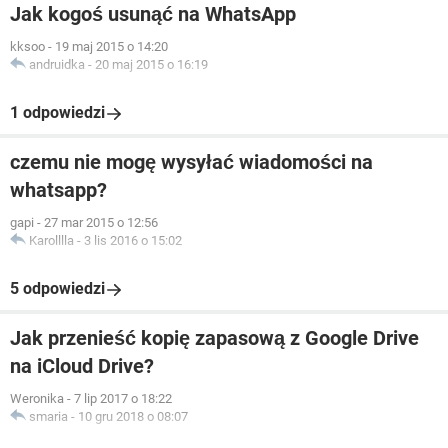
Jak kogoś usunąć na WhatsApp
kksoo
-
19 maj 2015 o 14:20
andruidka
-
20 maj 2015 o 16:19
1 odpowiedzi
czemu nie mogę wysyłać wiadomości na
whatsapp?
gapi
-
27 mar 2015 o 12:56
Karolllla
-
3 lis 2016 o 15:02
5 odpowiedzi
Jak przenieść kopię zapasową z Google Drive
na iCloud Drive?
Weronika
-
7 lip 2017 o 18:22
smaria
-
10 gru 2018 o 08:07