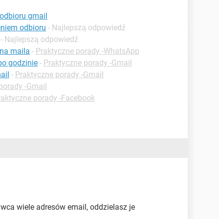
odbioru gmail
eniem odbioru
- Najlepszą odpowiedź
- Najlepszą odpowiedź
na maila
-
Praktyczne porady -WhatsApp
po godzinie
-
Praktyczne porady -Gmail
ail
-
Praktyczne porady -Gmail
porady -Gmail
raktyczne porady -Facebook
wca wiele adresów email, oddzielasz je