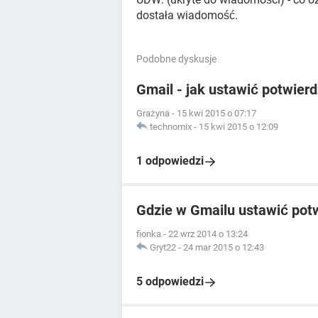
dostała wiadomość.
Podobne dyskusje
Gmail - jak ustawić potwier
Grażyna
-
15 kwi 2015 o 07:17
technomix
-
15 kwi 2015 o 12:09
1 odpowiedzi
Gdzie w Gmailu ustawić potw
fionka
-
22 wrz 2014 o 13:24
Gryt22
-
24 mar 2015 o 12:43
5 odpowiedzi