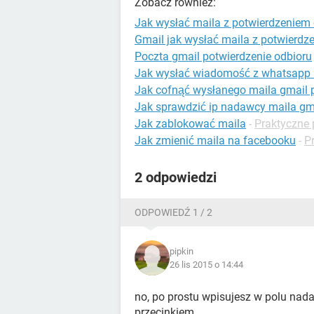
Zobacz również:
Jak wysłać maila z potwierdzeniem 
Gmail jak wysłać maila z potwierdz
Poczta gmail potwierdzenie odbioru
Jak wysłać wiadomość z whatsapp 
Jak cofnąć wysłanego maila gmail 
Jak sprawdzić ip nadawcy maila gm
Jak zablokować maila
-
Praktyczne 
Jak zmienić maila na facebooku
-
P
2 odpowiedzi
ODPOWIEDŹ 1 / 2
pipkin
26 lis 2015 o 14:44
no, po prostu wpisujesz w polu nada
przecinkiem