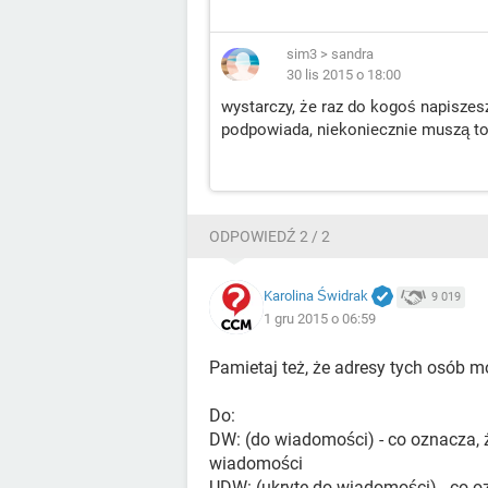
sim3
>
sandra
30 lis 2015 o 18:00
wystarczy, że raz do kogoś napiszes
podpowiada, niekoniecznie muszą to 
ODPOWIEDŹ 2 / 2
Karolina Świdrak
9 019
1 gru 2015 o 06:59
Pamietaj też, że adresy tych osób 
Do:
DW: (do wiadomości) - co oznacza, że
wiadomości
UDW: (ukryte do wiadomości) - co oz