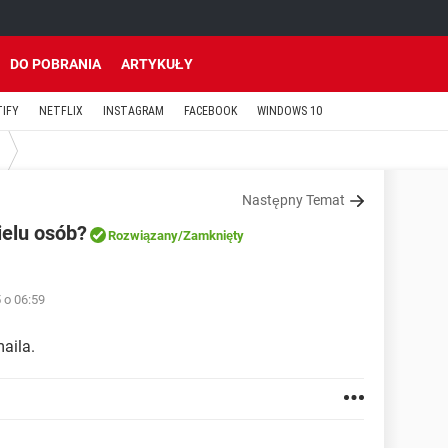
DO POBRANIA
ARTYKUŁY
TIFY
NETFLIX
INSTAGRAM
FACEBOOK
WINDOWS 10
Następny Temat
ielu osób?
Rozwiązany
/Zamknięty
 o 06:59
aila.