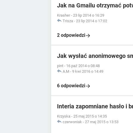
Jak na Gmailu otrzymać pot
Krasher
-
23 lip 2014 o 16:29
Trisza
-
23 lip 2014 o 17:02
2 odpowiedzi
Jak wysłać anonimowego s
pint
-
16 paź 2014 o 08:48
A.M
-
9 kwi 2016 o 14:49
6 odpowiedzi
Interia zapomniane hasło i b
Krzyska
-
25 maj 2015 o 14:35
czerwoniak
-
27 maj 2015 o 13:53