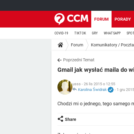
FORUM
PORADY
COVID-19
TIKTOK
GRY
WHATSAPP
SPO
Forum
Komunikatory / Poczta
Poprzedni Temat
Gmail jak wysłać maila do w
usss
- 26 lis 2015 o 12:55
Karolina Świdrak
-
1 gru 2015
Chodzi mi o jednego, tego samego m
Share