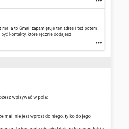
z maila to Gmail zapamiętuje ten adres i też potem
być kontakty, które ręcznie dodajesz
możesz wpisywać w pola:
 mail nie jest wprost do niego, tylko do jego
nacza, że inni mają nie wiedzieć, że ta osoba także