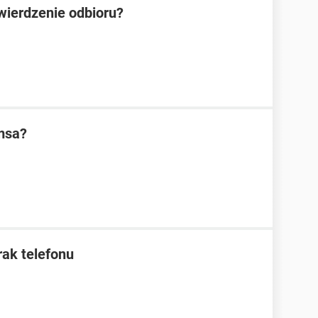
wierdzenie odbioru?
msa?
rak telefonu