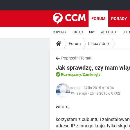
FORUM
PORADY
COVID-19
TIKTOK
GRY
WHATSAPP
SPO
Forum
Linux / Unix
Poprzedni Temat
Jak sprawdzę, czy mam włąc
Rozwiązany
/Zamknięty
sempi
- 24 lis 2015 o 14:04
sempi -
25 lis 2015 o 07:02
witam,
korzystam z xubuntu i zainstalowan
adresu IP z innego kraju, tylko skąd