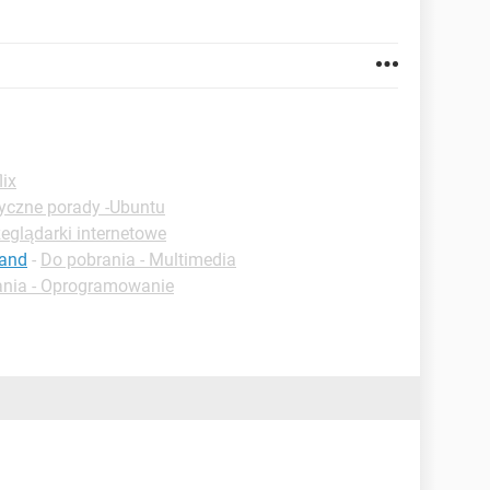
lix
yczne porady -Ubuntu
zeglądarki internetowe
mand
-
Do pobrania - Multimedia
ania - Oprogramowanie