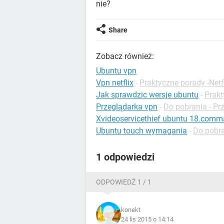
nie?
Share
Zobacz również:
Ubuntu vpn
Vpn netflix
-
Praktyczne porady -Netf
Jak sprawdzic wersje ubuntu
-
Prakt
Przeglądarka vpn
-
Do pobrania - Pr
Xvideoservicethief ubuntu 18.com
Ubuntu touch wymagania
-
Do pobr
1 odpowiedzi
ODPOWIEDŹ 1 / 1
konekt
24 lis 2015 o 14:14