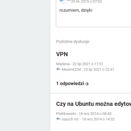
25 lis 2015 o 07:02
rozumiem, dzięki
Podobne dyskusje
VPN
Marlena
-
22 lip 2021 o 17:51
MaximCCM
-
23 lip 2021 o 22:41
1 odpowiedzi
Czy na Ubuntu można edytow
Piotrkowski
-
18 wrz 2014 o 08:43
ropuch mr.
-
18 wrz 2014 o 14:52