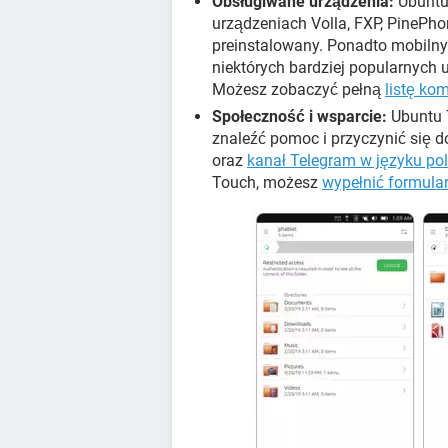
Obsługiwane urządzenia:
Ubuntu
urządzeniach Volla, FXP, PinePho
preinstalowany. Ponadto mobiln
niektórych bardziej popularnych 
Możesz zobaczyć pełną
listę ko
Społeczność i wsparcie:
Ubuntu T
znaleźć pomoc i przyczynić się 
oraz
kanał Telegram w języku po
Touch, możesz
wypełnić formularz