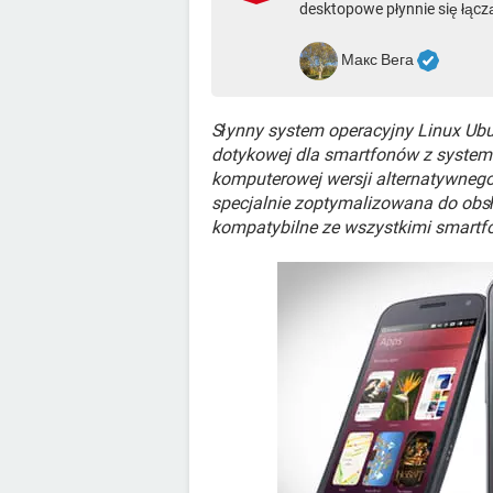
desktopowe płynnie się łącz
Макс Вега
Słynny system operacyjny Linux Ubun
dotykowej dla smartfonów z syste
komputerowej wersji alternatywneg
specjalnie zoptymalizowana do obsł
kompatybilne ze wszystkimi smartf