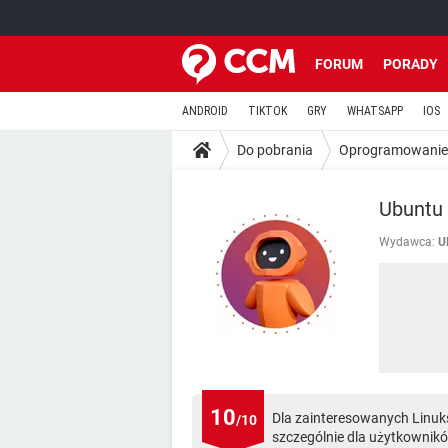
FORUM
PORADY
ANDROID
TIKTOK
GRY
WHATSAPP
IOS
Do pobrania
Oprogramowanie
Ubuntu 
Wydawca:
U
10
Dla zainteresowanych Linuks
/10
szczególnie dla użytkownik