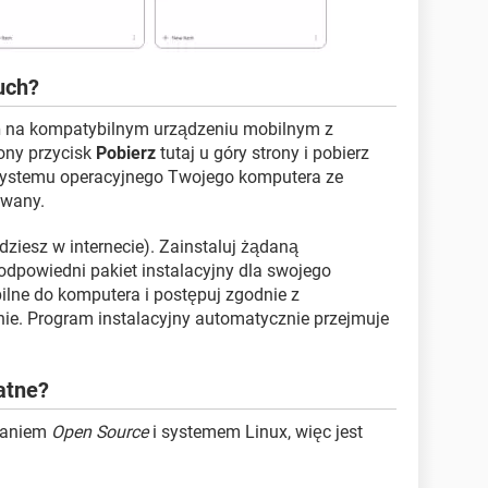
uch?
h
na kompatybilnym urządzeniu mobilnym z
lony przycisk
Pobierz
tutaj u góry strony i pobierz
systemu operacyjnego Twojego komputera ze
owany.
dziesz w internecie). Zainstaluj żądaną
 odpowiedni pakiet instalacyjny dla swojego
lne do komputera i postępuj zgodnie z
nie. Program instalacyjny automatycznie przejmuje
atne?
waniem
Open Source
i systemem Linux, więc jest