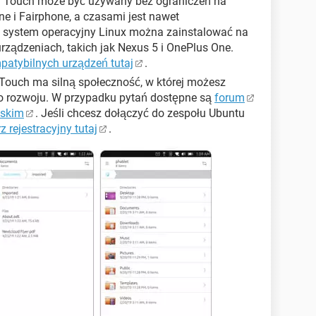
 Touch może być używany bez ograniczeń na
ne i Fairphone, a czasami jest nawet
y system operacyjny Linux można zainstalować na
urządzeniach, takich jak Nexus 5 i OnePlus One.
mpatybilnych urządzeń tutaj
.
ouch ma silną społeczność, w której możesz
do rozwoju. W przypadku pytań dostępne są
forum
lskim
. Jeśli chcesz dołączyć do zespołu Ubuntu
 rejestracyjny tutaj
.