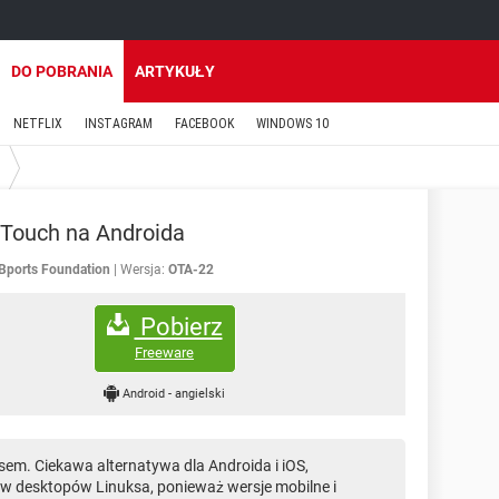
DO POBRANIA
ARTYKUŁY
NETFLIX
INSTAGRAM
FACEBOOK
WINDOWS 10
Touch na Androida
Bports Foundation
Wersja:
OTA-22
Pobierz
Freeware
Android
-
angielski
em. Ciekawa alternatywa dla Androida i iOS,
ów desktopów Linuksa, ponieważ wersje mobilne i