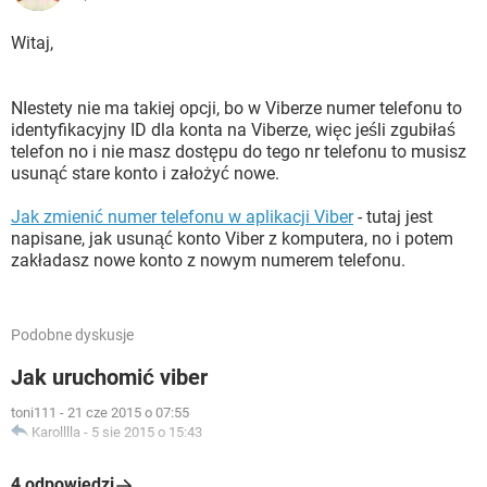
Witaj,
NIestety nie ma takiej opcji, bo w Viberze numer telefonu to
identyfikacyjny ID dla konta na Viberze, więc jeśli zgubiłaś
telefon no i nie masz dostępu do tego nr telefonu to musisz
usunąć stare konto i założyć nowe.
Jak zmienić numer telefonu w aplikacji Viber
- tutaj jest
napisane, jak usunąć konto Viber z komputera, no i potem
zakładasz nowe konto z nowym numerem telefonu.
Podobne dyskusje
Jak uruchomić viber
toni111
-
21 cze 2015 o 07:55
Karolllla
-
5 sie 2015 o 15:43
4 odpowiedzi