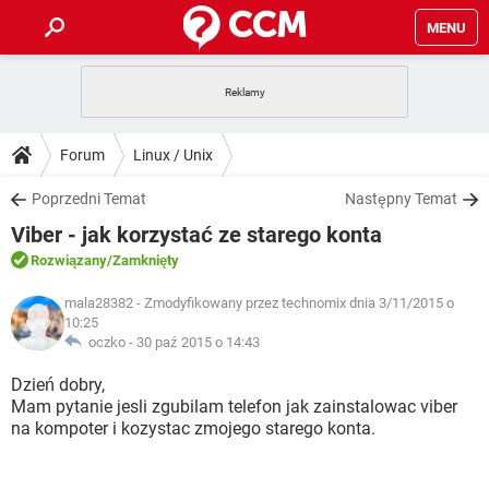
MENU
STRONA GŁÓWNA
YOUTUBE
TIKTOK
PORADY
Forum
Linux / Unix
GRY
WHATSAPP
PlayStation
TIKTOK
DO POBRANIA
Poprzedni Temat
Następny Temat
SPOTIFY
NETFLIX
GRY
WHATSAPP
Viber - jak korzystać ze starego konta
INSTAGRAM
ANDROID
FACEBOOK
TIKTOK
FORUM
SPOTIFY
NETFLIX
Rozwiązany
/Zamknięty
WINDOWS 10
GRY
WHATSAPP
INSTAGRAM
COVID-19
FACEBOOK
TIKTOK
mala28382
- Zmodyfikowany przez technomix dnia 3/11/2015 o
ARTYKUŁY
IOS
NETFLIX
10:25
WINDOWS 10
GRY
WHATSAPP
oczko -
30 paź 2015 o 14:43
INSTAGRAM
COVID-19
FACEBOOK
TIKTOK
SPOTIFY
NETFLIX
Dzień dobry,
WINDOWS 10
GRY
WHATSAPP
INSTAGRAM
FACEBOOK
Mam pytanie jesli zgubilam telefon jak zainstalowac viber
SPOTIFY
NETFLIX
na kompoter i kozystac zmojego starego konta.
WINDOWS 10
INSTAGRAM
FACEBOOK