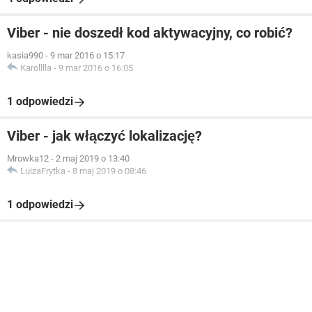
Viber - nie doszedł kod aktywacyjny, co robić?
kasia990
-
9 mar 2016 o 15:17
Karolllla
-
9 mar 2016 o 16:05
1 odpowiedzi
Viber - jak włączyć lokalizację?
Mrowka12
-
2 maj 2019 o 13:40
LuizaFrytka
-
8 maj 2019 o 08:46
1 odpowiedzi