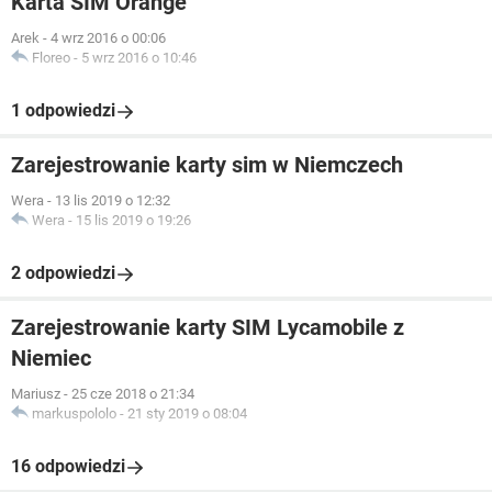
Karta SIM Orange
Arek
-
4 wrz 2016 o 00:06
Floreo
-
5 wrz 2016 o 10:46
1 odpowiedzi
Zarejestrowanie karty sim w Niemczech
Wera
-
13 lis 2019 o 12:32
Wera
-
15 lis 2019 o 19:26
2 odpowiedzi
Zarejestrowanie karty SIM Lycamobile z
Niemiec
Mariusz
-
25 cze 2018 o 21:34
markuspololo
-
21 sty 2019 o 08:04
16 odpowiedzi