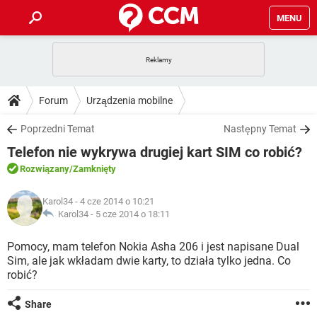
MENU
STRONA GŁÓWNA
YOUTUBE
TIKTOK
PORADY
Forum
Urządzenia mobilne
GRY
WHATSAPP
PlayStation
TIKTOK
DO POBRANIA
Poprzedni Temat
Następny Temat
SPOTIFY
NETFLIX
GRY
WHATSAPP
Telefon nie wykrywa drugiej kart SIM co robić?
INSTAGRAM
ANDROID
FACEBOOK
TIKTOK
FORUM
SPOTIFY
NETFLIX
Rozwiązany
/Zamknięty
WINDOWS 10
GRY
WHATSAPP
INSTAGRAM
COVID-19
FACEBOOK
TIKTOK
ARTYKUŁY
IOS
Karol34
- 4 cze 2014 o 10:21
NETFLIX
WINDOWS 10
GRY
WHATSAPP
Karol34 -
5 cze 2014 o 18:11
INSTAGRAM
COVID-19
FACEBOOK
TIKTOK
SPOTIFY
NETFLIX
Pomocy, mam telefon Nokia Asha 206 i jest napisane Dual
WINDOWS 10
GRY
WHATSAPP
Sim, ale jak wkładam dwie karty, to działa tylko jedna. Co
INSTAGRAM
FACEBOOK
robić?
SPOTIFY
NETFLIX
WINDOWS 10
INSTAGRAM
FACEBOOK
Share