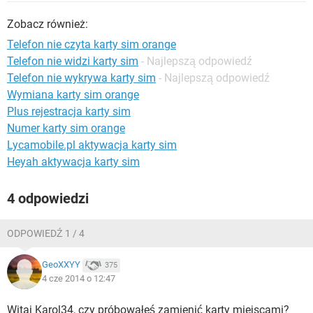
WINDOWS 10
Zobacz również:
Telefon nie czyta karty sim orange
Telefon nie widzi karty sim
- Najlepszą odpowiedź
Telefon nie wykrywa karty sim
- Najlepszą odpowiedź
Wymiana karty sim orange
Plus rejestracja karty sim
Numer karty sim orange
Lycamobile.pl aktywacja karty sim
Heyah aktywacja karty sim
4 odpowiedzi
ODPOWIEDŹ 1 / 4
GeoXXYY
375
4 cze 2014 o 12:47
Witaj Karol34, czy próbowałeś zamienić karty miejscami?