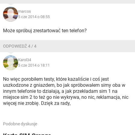
marcos
5 cze 2014 o 08:55
Może spróbuj zrestartować ten telefon?
ODPOWIEDŹ 4 / 4
Karol34
5 cze 2014 o 18:11
No więc porobiłem testy, które kazaliście i coś jest
uszkodzone z gniazdem, bo jak spróbowałem simy oba w
innym telefonie to działają, a jak przekładam sim 1 na
miejsce sim 2 to też go nie wykrywa, no nic, reklamacja, nic
więcej nie zrobię. Dzięk za rady,
Podobne dyskusje