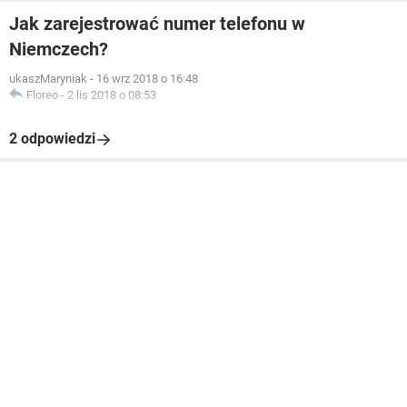
Jak zarejestrować numer telefonu w
Niemczech?
ukaszMaryniak
-
16 wrz 2018 o 16:48
Floreo
-
2 lis 2018 o 08:53
2 odpowiedzi