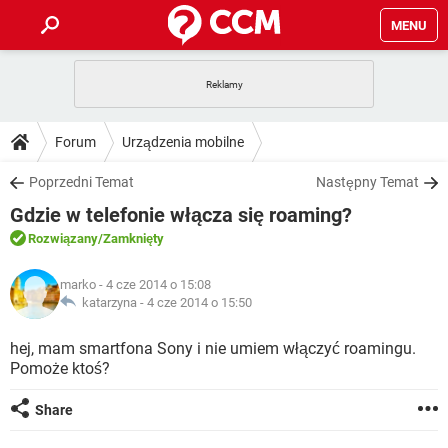
MENU
STRONA GŁÓWNA
YOUTUBE
TIKTOK
PORADY
Forum
Urządzenia mobilne
GRY
WHATSAPP
PlayStation
TIKTOK
DO POBRANIA
Poprzedni Temat
Następny Temat
SPOTIFY
NETFLIX
GRY
WHATSAPP
Gdzie w telefonie włącza się roaming?
INSTAGRAM
ANDROID
FACEBOOK
TIKTOK
FORUM
SPOTIFY
NETFLIX
Rozwiązany
/Zamknięty
WINDOWS 10
GRY
WHATSAPP
INSTAGRAM
COVID-19
FACEBOOK
TIKTOK
ARTYKUŁY
IOS
marko
- 4 cze 2014 o 15:08
NETFLIX
WINDOWS 10
GRY
WHATSAPP
katarzyna -
4 cze 2014 o 15:50
INSTAGRAM
COVID-19
FACEBOOK
TIKTOK
SPOTIFY
NETFLIX
hej, mam smartfona Sony i nie umiem włączyć roamingu.
WINDOWS 10
GRY
WHATSAPP
Pomoże ktoś?
INSTAGRAM
FACEBOOK
SPOTIFY
NETFLIX
WINDOWS 10
Share
INSTAGRAM
FACEBOOK