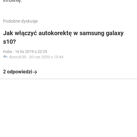
infolinię.
Podobne dyskusje
Jak włączyć autokorektę w samsung galaxy
s10?
Kuba
-
16 lis 2019 o 22:25
dorocik39
-
20 cze 2020 o 15:44
2 odpowiedzi