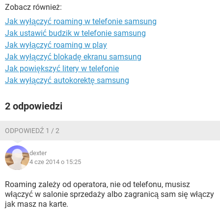
WINDOWS 10
Zobacz również:
Jak wyłączyć roaming w telefonie samsung
Jak ustawić budzik w telefonie samsung
Jak wyłączyć roaming w play
Jak wyłączyć blokadę ekranu samsung
Jak powiększyć litery w telefonie
Jak wyłączyć autokorektę samsung
2 odpowiedzi
ODPOWIEDŹ 1 / 2
dexter
4 cze 2014 o 15:25
Roaming zależy od operatora, nie od telefonu, musisz
włączyć w salonie sprzedaży albo zagranicą sam się włączy
jak masz na karte.