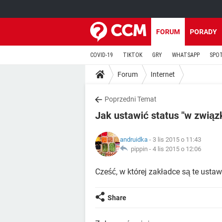
FORUM
PORADY
COVID-19
TIKTOK
GRY
WHATSAPP
SPO
Forum
Internet
Poprzedni Temat
Jak ustawić status "w zwią
andruidka
- 3 lis 2015 o 11:43
pippin -
4 lis 2015 o 12:06
Cześć, w której zakładce są te ustaw
Share