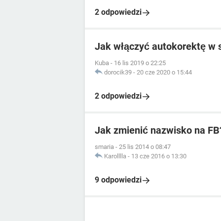
2 odpowiedzi
Jak włączyć autokorektę w 
Kuba
-
16 lis 2019 o 22:25
dorocik39
-
20 cze 2020 o 15:44
2 odpowiedzi
Jak zmienić nazwisko na FB
smaria
-
25 lis 2014 o 08:47
Karolllla
-
13 cze 2016 o 13:30
9 odpowiedzi