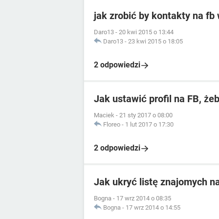
jak zrobić by kontakty na fb
Daro13
-
20 kwi 2015 o 13:44
Daro13
-
23 kwi 2015 o 18:05
2 odpowiedzi
Jak ustawić profil na FB, że
Maciek
-
21 sty 2017 o 08:00
Floreo
-
1 lut 2017 o 17:30
2 odpowiedzi
Jak ukryć listę znajomych 
Bogna
-
17 wrz 2014 o 08:35
Bogna
-
17 wrz 2014 o 14:55