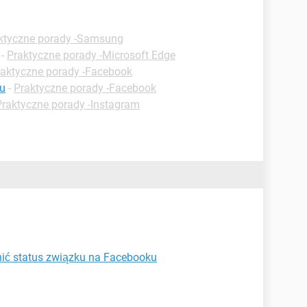
ktyczne porady -Samsung
-
Praktyczne porady -Microsoft Edge
raktyczne porady -Facebook
u
-
Praktyczne porady -Facebook
Praktyczne porady -Instagram
ić status związku na Facebooku