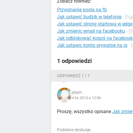
Zobacz również:
Przypinanie posta na fb
Jak ustawić budzik w telefonie
-
Pra
Jak ustawić stronę startową w edge
Jak zmienic email na facebooku
-
P
Jak odblokować kogoś na facebook
Jak ustawic konto prywatne na ig
-
1 odpowiedzi
ODPOWIEDŹ 1 / 1
pippin
4 lis 2015 o 12:06
Proszę, wszystko opisane
Jak zmien
Podobne dyskusje