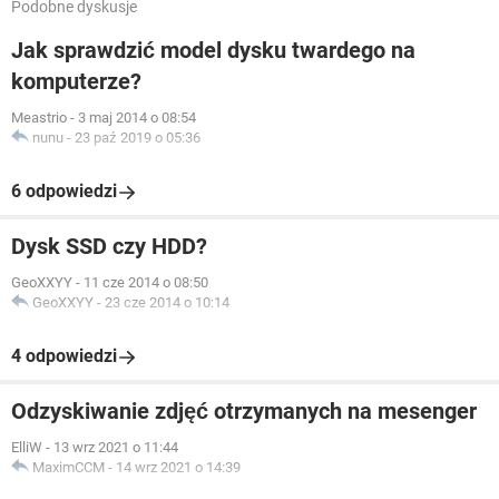
Podobne dyskusje
Jak sprawdzić model dysku twardego na
komputerze?
Meastrio
-
3 maj 2014 o 08:54
nunu
-
23 paź 2019 o 05:36
6 odpowiedzi
Dysk SSD czy HDD?
GeoXXYY
-
11 cze 2014 o 08:50
GeoXXYY
-
23 cze 2014 o 10:14
4 odpowiedzi
Odzyskiwanie zdjęć otrzymanych na mesenger
ElliW
-
13 wrz 2021 o 11:44
MaximCCM
-
14 wrz 2021 o 14:39