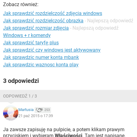
WINDOWS 10
Zobacz również:
Jak sprawdzić rozdzielczość zdjęcia windows
Jak sprawdzić rozdzielczość obrazka
- Najlepszą odpowiedź
Jak sprawdzić rozmiar zdjęcia
- Najlepszą odpowiedź
Windows + r komendy
Jak sprawdzić taryfę plus
Jak sprawdzić czy windows jest aktywowany
Jak sprawdzic numer konta mbank
Jak sprawdzic waznosc konta play
3 odpowiedzi
ODPOWIEDŹ 1 / 3
Martusia
253
21 paź 2015 o 17:39
Ja zawsze zapisuję na pulpicie, a potem klikam prawym
przyciskiem i wybieram
Właściwości
. Tam jest napisane.