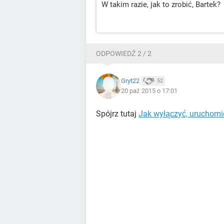
W takim razie, jak to zrobić, Bartek?
ODPOWIEDŹ 2 / 2
Gryt22
52
20 paź 2015 o 17:01
Spójrz tutaj
Jak wyłączyć, uruchom