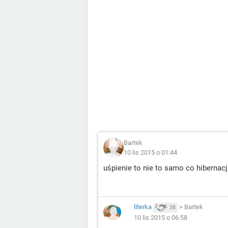
Bartek
10 lis 2015 o 01:44
uśpienie to nie to samo co hibernac
literka
>
Bartek
38
10 lis 2015 o 06:58