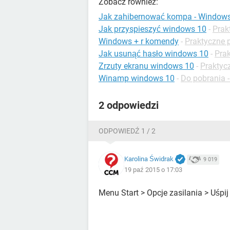
Zobacz również:
Jak zahibernować kompa - Window
Jak przyspieszyć windows 10
-
Prak
Windows + r komendy
-
Praktyczne 
Jak usunąć hasło windows 10
-
Pra
Zrzuty ekranu windows 10
-
Praktyc
Winamp windows 10
-
Do pobrania -
2 odpowiedzi
ODPOWIEDŹ 1 / 2
Karolina Świdrak
9 019
19 paź 2015 o 17:03
Menu Start > Opcje zasilania > Uśpij