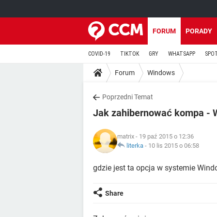
FORUM
PORADY
COVID-19
TIKTOK
GRY
WHATSAPP
SPO
Forum
Windows
Poprzedni Temat
Jak zahibernować kompa - 
matrix
- 19 paź 2015 o 12:36
literka
-
10 lis 2015 o 06:58
gdzie jest ta opcja w systemie Wind
Share