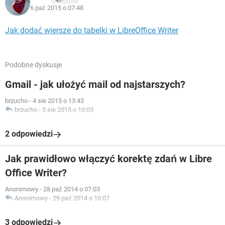
6 paź 2015 o 07:48
Jak dodać wiersze do tabelki w LibreOffice Writer
Podobne dyskusje
Gmail - jak ułożyć mail od najstarszych?
brzucho
-
4 sie 2015 o 13:43
brzucho
-
5 sie 2015 o 10:03
2 odpowiedzi
Jak prawidłowo włączyć korektę zdań w Libre
Office Writer?
Anonimowy
-
28 paź 2014 o 07:03
Anonimowy
-
29 paź 2014 o 10:07
3 odpowiedzi