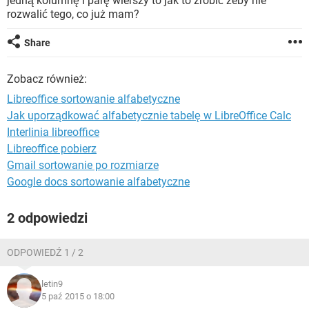
jedną kolumnę i parę wierszy to jak to zrobić żeby nie
WINDOWS 10
rozwalić tego, co już mam?
Share
Zobacz również:
Libreoffice sortowanie alfabetyczne
Jak uporządkować alfabetycznie tabelę w LibreOffice Calc
Interlinia libreoffice
Libreoffice pobierz
Gmail sortowanie po rozmiarze
Google docs sortowanie alfabetyczne
2 odpowiedzi
ODPOWIEDŹ 1 / 2
letin9
5 paź 2015 o 18:00