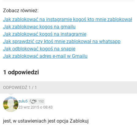
WINDOWS 10
Zobacz również:
Jak zablokować na instagramie kogoś kto mnie zablokował
Jak zablokowac kogos na gmailu
Jak zablokować kogoś na instagramie
Jak sprawdzić czy ktoś mnie zablokował na whatsapp
Jak odblokować kogoś na snapie
Jak zablokować adres e-mail w Gmailu
1 odpowiedzi
ODPOWIEDŹ 1 / 1
zulu5
152
23 wrz 2015 o 08:43
jest, w ustawieniach jest opcja Zablokuj