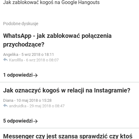
Jak zablokować kogoś na Google Hangouts
Podobne dyskusje
WhatsApp - jak zablokować połączenia
przychodzące?
Angelika
-
5 wrz 2018 o 18:11
Karolllla
-
6 wrz 2018 o 08:07
1 odpowiedzi
Jak oznaczyć kogoś w relacji na Instagramie?
Diana
-
10 maj 2018 o 15:28
andruidka
-
29 maj 2018 o 08:47
5 odpowiedzi
Messenger czy jest szansa sprawdzić czy ktoś