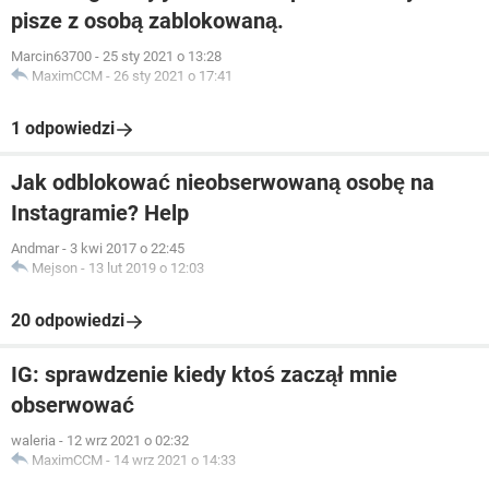
pisze z osobą zablokowaną.
Marcin63700
-
25 sty 2021 o 13:28
MaximCCM
-
26 sty 2021 o 17:41
1 odpowiedzi
Jak odblokować nieobserwowaną osobę na
Instagramie? Help
Andmar
-
3 kwi 2017 o 22:45
Mejson
-
13 lut 2019 o 12:03
20 odpowiedzi
IG: sprawdzenie kiedy ktoś zaczął mnie
obserwować
waleria
-
12 wrz 2021 o 02:32
MaximCCM
-
14 wrz 2021 o 14:33