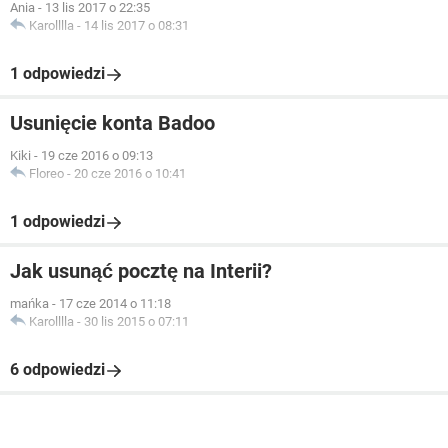
Ania
-
13 lis 2017 o 22:35
Karolllla
-
14 lis 2017 o 08:31
1 odpowiedzi
Usunięcie konta Badoo
Kiki
-
19 cze 2016 o 09:13
Floreo
-
20 cze 2016 o 10:41
1 odpowiedzi
Jak usunąć pocztę na Interii?
mańka
-
17 cze 2014 o 11:18
Karolllla
-
30 lis 2015 o 07:11
6 odpowiedzi