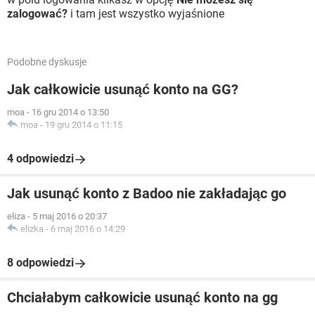
zalogować?
i tam jest wszystko wyjaśnione
Podobne dyskusje
Jak całkowicie usunąć konto na GG?
moa
-
16 gru 2014 o 13:50
moa
-
19 gru 2014 o 11:15
4 odpowiedzi
Jak usunąć konto z Badoo nie zakładając go
eliza
-
5 maj 2016 o 20:37
elizka
-
6 maj 2016 o 14:29
8 odpowiedzi
Chciałabym całkowicie usunąć konto na gg