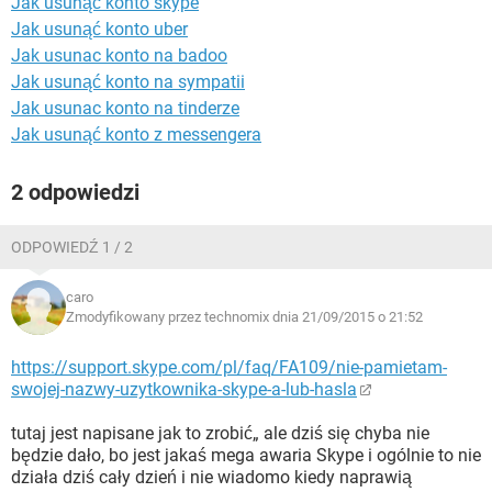
Jak usunąć konto skype
WINDOWS 10
Jak usunąć konto uber
Jak usunac konto na badoo
Jak usunąć konto na sympatii
Jak usunac konto na tinderze
Jak usunąć konto z messengera
2 odpowiedzi
ODPOWIEDŹ 1 / 2
caro
Zmodyfikowany przez technomix dnia 21/09/2015 o 21:52
https://support.skype.com/pl/faq/FA109/nie-pamietam-
swojej-nazwy-uzytkownika-skype-a-lub-hasla
tutaj jest napisane jak to zrobić„ ale dziś się chyba nie
będzie dało, bo jest jakaś mega awaria Skype i ogólnie to nie
działa dziś cały dzień i nie wiadomo kiedy naprawią