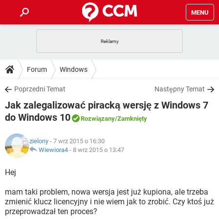
MENU
STRONA GŁÓWNA
YOUTUBE
TIKTOK
PORADY
Forum
Windows
GRY
WHATSAPP
PlayStation
TIKTOK
DO POBRANIA
Poprzedni Temat
Następny Temat
SPOTIFY
NETFLIX
GRY
WHATSAPP
Jak zalegalizować piracką wersję z Windows 7
INSTAGRAM
ANDROID
FACEBOOK
TIKTOK
FORUM
SPOTIFY
NETFLIX
do Windows 10
Rozwiązany
/Zamknięty
WINDOWS 10
GRY
WHATSAPP
INSTAGRAM
COVID-19
FACEBOOK
TIKTOK
ARTYKUŁY
IOS
NETFLIX
zielony
- 7 wrz 2015 o 16:30
WINDOWS 10
GRY
WHATSAPP
Wiewiora4
-
8 wrz 2015 o 13:47
INSTAGRAM
COVID-19
FACEBOOK
TIKTOK
SPOTIFY
NETFLIX
Hej
WINDOWS 10
GRY
WHATSAPP
INSTAGRAM
FACEBOOK
SPOTIFY
NETFLIX
mam taki problem, nowa wersja jest już kupiona, ale trzeba
WINDOWS 10
zmienić klucz licencyjny i nie wiem jak to zrobić. Czy ktoś już
INSTAGRAM
FACEBOOK
przeprowadzał ten proces?