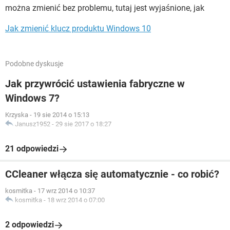
można zmienić bez problemu, tutaj jest wyjaśnione, jak
Jak zmienić klucz produktu Windows 10
Podobne dyskusje
Jak przywrócić ustawienia fabryczne w
Windows 7?
Krzyska
-
19 sie 2014 o 15:13
Janusz1952
-
29 sie 2017 o 18:27
21 odpowiedzi
CCleaner włącza się automatycznie - co robić?
kosmitka
-
17 wrz 2014 o 10:37
kosmitka
-
18 wrz 2014 o 07:00
2 odpowiedzi