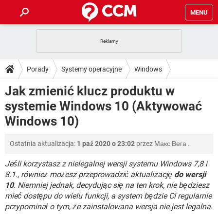
MENU
STRONA GŁÓWNA
YOUTUBE
TIKTOK
PORADY
Porady
Systemy operacyjne
Windows
GRY
WHATSAPP
PlayStation
TIKTOK
DO POBRANIA
Jak zmienić klucz produktu w
Windows 10
SPOTIFY
NETFLIX
GRY
WHATSAPP
systemie Windows 10 (Aktywować
INSTAGRAM
ANDROID
FACEBOOK
TIKTOK
FORUM
SPOTIFY
NETFLIX
Windows 10)
WINDOWS 10
GRY
WHATSAPP
INSTAGRAM
COVID-19
FACEBOOK
TIKTOK
ARTYKUŁY
IOS
NETFLIX
Ostatnia aktualizacja:
1 paź 2020 o 23:02
przez
Макс Вега
.
WINDOWS 10
GRY
WHATSAPP
INSTAGRAM
COVID-19
FACEBOOK
TIKTOK
Jeśli korzystasz z nielegalnej wersji systemu Windows 7,8 i
SPOTIFY
NETFLIX
WINDOWS 10
GRY
WHATSAPP
8.1., również możesz przeprowadzić aktualizację
do wersji
INSTAGRAM
FACEBOOK
10
. Niemniej jednak, decydując się na ten krok, nie będziesz
SPOTIFY
NETFLIX
mieć dostępu do wielu funkcji, a system będzie Ci regularnie
WINDOWS 10
INSTAGRAM
FACEBOOK
przypominał o tym, że zainstalowana wersja nie jest legalna.