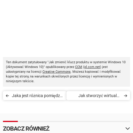
Ten dokument zatytułowany "Jak zmienić klucz produktu w systemie Windows 10
(Aktywować Windows 10)" opublikowany przez
CCM
(
pl.ccm.net
) jest
udostępniany na licencji
Creative Commons
. Możesz kopiować i modyfikować
kopie tej strony, na warunkach określonych przez licencję i wymienionych w
niniejszym tekście.
Jaka jest różnica pomiędzy
Jak stworzyć wirtualny
Windows 10 Home a
pulpit w Windows 10
Windows 10 Pro
ZOBACZ RÓWNIEŻ