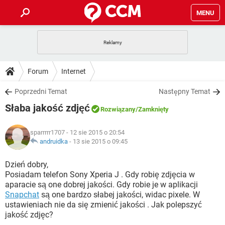
MENU
STRONA GŁÓWNA
YOUTUBE
TIKTOK
PORADY
Forum
Internet
GRY
WHATSAPP
PlayStation
TIKTOK
DO POBRANIA
Poprzedni Temat
Następny Temat
SPOTIFY
NETFLIX
GRY
WHATSAPP
Słaba jakość zdjęć
INSTAGRAM
ANDROID
FACEBOOK
TIKTOK
Rozwiązany
/Zamknięty
FORUM
SPOTIFY
NETFLIX
WINDOWS 10
GRY
WHATSAPP
sparrrrr1707
- 12 sie 2015 o 20:54
INSTAGRAM
COVID-19
FACEBOOK
TIKTOK
ARTYKUŁY
andruidka
-
13 sie 2015 o 09:45
IOS
NETFLIX
WINDOWS 10
GRY
WHATSAPP
INSTAGRAM
COVID-19
FACEBOOK
TIKTOK
Dzień dobry,
SPOTIFY
NETFLIX
Posiadam telefon Sony Xperia J . Gdy robię zdjęcia w
WINDOWS 10
GRY
WHATSAPP
aparacie są one dobrej jakości. Gdy robie je w aplikacji
INSTAGRAM
FACEBOOK
Snapchat
są one bardzo słabej jakości, widac pixele. W
SPOTIFY
NETFLIX
WINDOWS 10
ustawieniach nie da się zmienić jakości . Jak polepszyć
INSTAGRAM
FACEBOOK
jakość zdjęc?