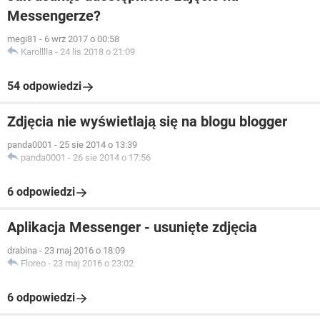
Messengerze?
megi81
-
6 wrz 2017 o 00:58
Karolllla
-
24 lis 2018 o 21:09
54 odpowiedzi
Zdjęcia nie wyświetlają się na blogu blogger
panda0001
-
25 sie 2014 o 13:39
panda0001
-
26 sie 2014 o 17:56
6 odpowiedzi
Aplikacja Messenger - usunięte zdjęcia
drabina
-
23 maj 2016 o 18:09
Floreo
-
23 maj 2016 o 23:02
6 odpowiedzi