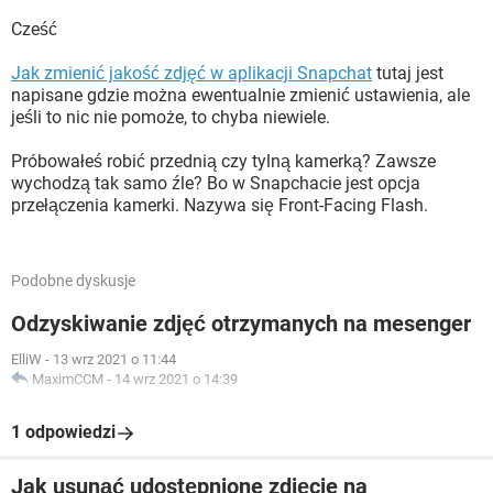
Cześć
Jak zmienić jakość zdjęć w aplikacji Snapchat
tutaj jest
napisane gdzie można ewentualnie zmienić ustawienia, ale
jeśli to nic nie pomoże, to chyba niewiele.
Próbowałeś robić przednią czy tylną kamerką? Zawsze
wychodzą tak samo źle? Bo w Snapchacie jest opcja
przełączenia kamerki. Nazywa się Front-Facing Flash.
Podobne dyskusje
Odzyskiwanie zdjęć otrzymanych na mesenger
ElliW
-
13 wrz 2021 o 11:44
MaximCCM
-
14 wrz 2021 o 14:39
1 odpowiedzi
Jak usunąć udostępnione zdjęcie na