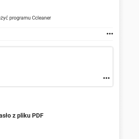
użyć programu Ccleaner
sło z pliku PDF