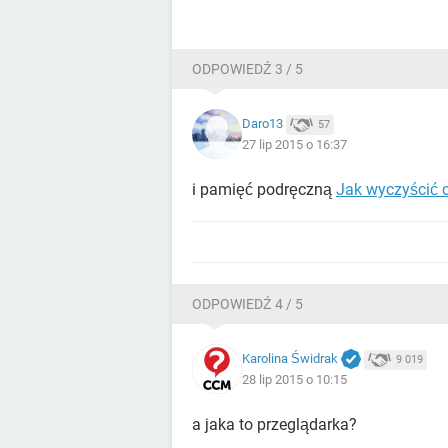
ODPOWIEDŹ 3 / 5
Daro13
57
27 lip 2015 o 16:37
i pamięć podręczną
Jak wyczyścić 
ODPOWIEDŹ 4 / 5
Karolina Świdrak
9 019
28 lip 2015 o 10:15
a jaka to przeglądarka?