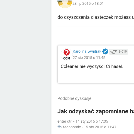
28 lip 2015 o 18:01
do czyszczenia ciasteczek możesz 
Karolina Świdrak
9 019
27 sie 2015 o 11:45
Ccleaner nie wyczyści Ci haseł.
Podobne dyskusje
Jak odzyskać zapomniane ha
enter ctrl
-
14 sty 2015 o 17:05
technomix
-
15 sty 2015 o 11:47