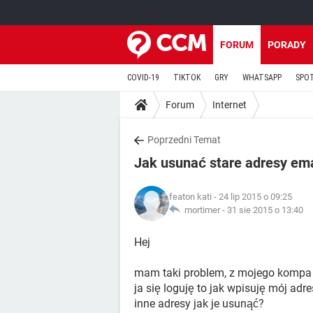
FORUM
PORADY
COVID-19
TIKTOK
GRY
WHATSAPP
SPO
Forum
Internet
Poprzedni Temat
Jak usunać stare adresy ema
featon kati
- 24 lip 2015 o 09:25
mortimer -
31 sie 2015 o 13:40
Hej
mam taki problem, z mojego kompa p
ja się loguję to jak wpisuję mój adr
inne adresy jak je usunąć?