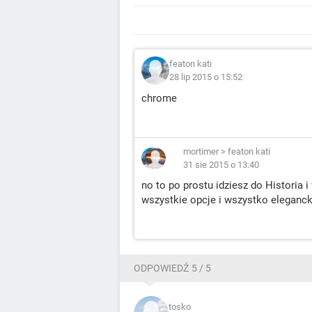
featon kati
28 lip 2015 o 15:52
chrome
mortimer
>
featon kati
31 sie 2015 o 13:40
no to po prostu idziesz do Historia 
wszystkie opcje i wszystko eleganc
ODPOWIEDŹ 5 / 5
tosko