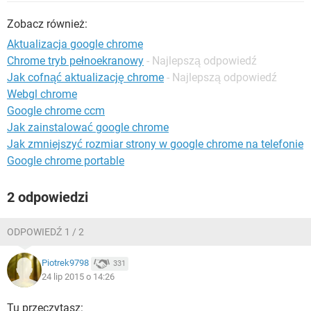
WINDOWS 10
Zobacz również:
Aktualizacja google chrome
Chrome tryb pełnoekranowy
- Najlepszą odpowiedź
Jak cofnąć aktualizację chrome
- Najlepszą odpowiedź
Webgl chrome
Google chrome ccm
Jak zainstalować google chrome
Jak zmniejszyć rozmiar strony w google chrome na telefonie
Google chrome portable
2 odpowiedzi
ODPOWIEDŹ 1 / 2
Piotrek9798
331
24 lip 2015 o 14:26
Tu przeczytasz: