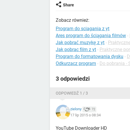
Share
Zobacz również:
Program do sciagania z yt
Ares program do ściągania filmów
-
Jak pobrać muzykę z yt
-
Praktyczn
Jak pobrac film z yt
-
Praktyczne po
Program do formatowania dysku
-
D
Odkurzacz program
-
Do pobrania - 
3 odpowiedzi
ODPOWIEDŹ 1 / 3
zielony
72
17 lip 2015 o 08:34
YouTube Downloader HD