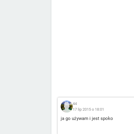
44
17 lip 2015 o 18:01
ja go używam i jest spoko