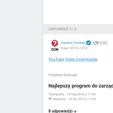
ODPOWIEDŹ 3 / 3
Karolina Świdrak
9 019
9 paź 2015 o 12:51
YouTube Video Downloader
Podobne dyskusje
Najlepszy program do zarzą
Tłumaczka
-
19 maj 2014 o 17:54
Meastrio
-
16 sty 2015 o 11:05
8 odpowiedzi