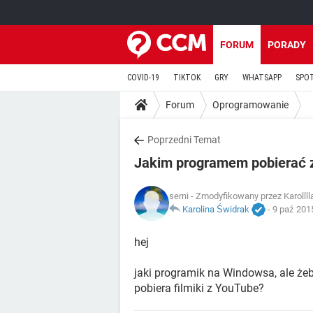
FORUM
PORADY
COVID-19
TIKTOK
GRY
WHATSAPP
SPO
Forum
Oprogramowanie
Poprzedni Temat
Jakim programem pobierać z
serni
- Zmodyfikowany przez Karollll
Karolina Świdrak
-
9 paź 201
hej
jaki programik na Windowsa, ale żeb
pobiera filmiki z YouTube?