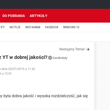
DO POBRANIA
ARTYKUŁY
TIFY
NETFLIX
INSTAGRAM
FACEBOOK
WINDOWS 10
Następny Temat
 YT w dobrej jakości?
Zamknięty
a dnia 20/07/2015 o 11:42
5 o 12:51
y była dobra jakość i wysoka rozdzielczość, jak się