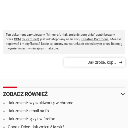
Ten dokument zatytułowany "Minecraft - jak zmienić porę dnia" opublikowany
przez
CCM
(
pl.ccm.net
) jest udostępniany na licencji
Creative Commons
. Możesz
kopiować i modyfikować kopie tej strony, na warunkach określonych przez licencję
i wymienionych w niniejszym tekście.
Jak zrobić kopię
bezpieczeństwa moich
światów w grze Minecraft
ZOBACZ RÓWNIEŻ
Jak zmienić wyszukiwarkę w chrome
Jak zmienić email na fb
Jak zmienić język w firefox
Google Drive - jak zmienić język?