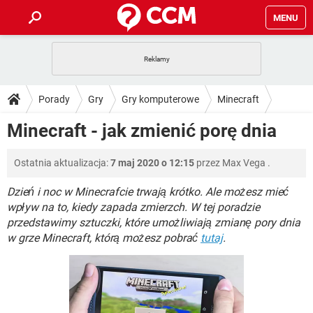
MENU
STRONA GŁÓWNA
YOUTUBE
TIKTOK
PORADY
Porady
Gry
Gry komputerowe
Minecraft
GRY
WHATSAPP
PlayStation
TIKTOK
DO POBRANIA
Minecraft - jak zmienić porę dnia
SPOTIFY
NETFLIX
GRY
WHATSAPP
INSTAGRAM
ANDROID
FACEBOOK
TIKTOK
FORUM
Ostatnia aktualizacja:
7 maj 2020 o 12:15
przez
Max Vega
.
SPOTIFY
NETFLIX
WINDOWS 10
GRY
WHATSAPP
INSTAGRAM
COVID-19
FACEBOOK
TIKTOK
Dzień i noc w Minecrafcie trwają krótko. Ale możesz mieć
ARTYKUŁY
IOS
NETFLIX
wpływ na to, kiedy zapada zmierzch. W tej poradzie
WINDOWS 10
GRY
WHATSAPP
przedstawimy sztuczki, które umożliwiają zmianę pory dnia
INSTAGRAM
COVID-19
FACEBOOK
TIKTOK
SPOTIFY
NETFLIX
w grze Minecraft, którą możesz pobrać
tutaj
.
WINDOWS 10
GRY
WHATSAPP
INSTAGRAM
FACEBOOK
SPOTIFY
NETFLIX
WINDOWS 10
INSTAGRAM
FACEBOOK