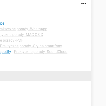
ype
raktyczne porady -WhatsApp
ktyczne porady -MAC OS X
e porady -PDF
Praktyczne porady -Gry na smartfony
spotify
-
Praktyczne porady -SoundCloud