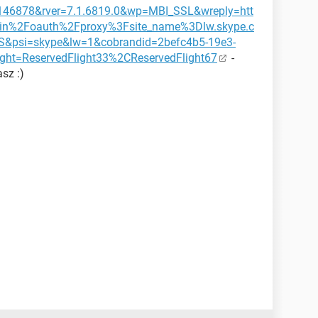
146878&rver=7.1.6819.0&wp=MBI_SSL&wreply=htt
n%2Foauth%2Fproxy%3Fsite_name%3Dlw.skype.c
&psi=skype&lw=1&cobrandid=2befc4b5-19e3-
ight=ReservedFlight33%2CReservedFlight67
-
sz :)