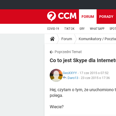
FORUM
PORADY
COVID-19
TIKTOK
GRY
WHATSAPP
SPO
Forum
Komunikatory / Poczta
Poprzedni Temat
Co to jest Skype dla Interne
GeoXXYY
- 17 cze 2015 o 07:52
Daro13
-
23 cze 2015 o 17:36
Hej, czytam o tym, że uruchomiono 
polega.
Wiecie?