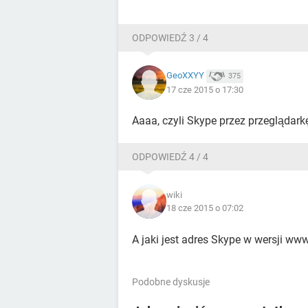
ODPOWIEDŹ 3 / 4
GeoXXYY
375
17 cze 2015 o 17:30
Aaaa, czyli Skype przez przeglądarkę
ODPOWIEDŹ 4 / 4
wiki
18 cze 2015 o 07:02
A jaki jest adres Skype w wersji ww
Podobne dyskusje