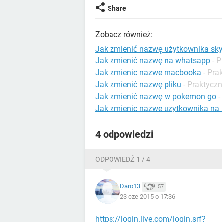
Share
Zobacz również:
Jak zmienić nazwę użytkownika sk
Jak zmienić nazwę na whatsapp
-
P
Jak zmienic nazwe macbooka
-
Pra
Jak zmienić nazwę pliku
-
Praktyczn
Jak zmienić nazwę w pokemon go
-
Jak zmienic nazwe uzytkownika na 
4 odpowiedzi
ODPOWIEDŹ 1 / 4
Daro13
57
23 cze 2015 o 17:36
https://login.live.com/login.srf?