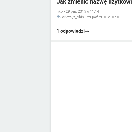
Jak zmienić nazwę użytkown
riko
-
29 paź 2015 o 11:14
arleta_z_chin
-
29 paź 2015 o 15:15
1 odpowiedzi