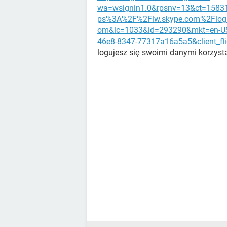
wa=wsignin1.0&rpsnv=13&ct=1583
ps%3A%2F%2Flw.skype.com%2Flogi
om&lc=1033&id=293290&mkt=en-US
46e8-8347-77317a16a5a5&client_fl
logujesz się swoimi danymi korzysta