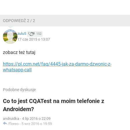
ODPOWIEDŹ 2 / 2
zulu5
152
17 cze 2015 o 13:07
zobacz też tutaj
https://pl.ccm.net/faq/4445-jak-za-darmo-dzwonic-z-
whatsapp-call
Podobne dyskusje
Co to jest CQATest na moim telefonie z
Androidem?
andruidka
-
4 lip 2016 o 22:09
Floreo
-
5 wrz 2016 o 19:59