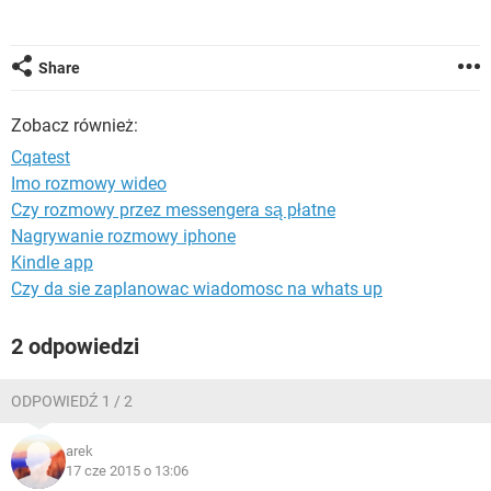
WINDOWS 10
Share
Zobacz również:
Cqatest
Imo rozmowy wideo
Czy rozmowy przez messengera są płatne
Nagrywanie rozmowy iphone
Kindle app
Czy da sie zaplanowac wiadomosc na whats up
2 odpowiedzi
ODPOWIEDŹ 1 / 2
arek
17 cze 2015 o 13:06