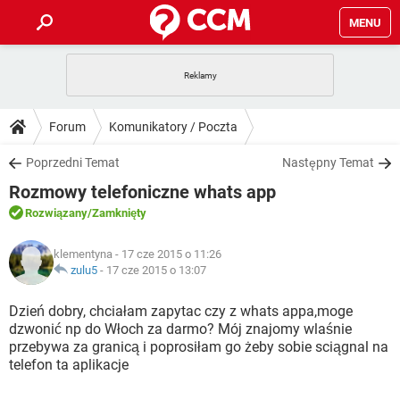
MENU
STRONA GŁÓWNA
YOUTUBE
TIKTOK
PORADY
Forum
Komunikatory / Poczta
GRY
WHATSAPP
PlayStation
TIKTOK
DO POBRANIA
Poprzedni Temat
Następny Temat
SPOTIFY
NETFLIX
GRY
WHATSAPP
Rozmowy telefoniczne whats app
INSTAGRAM
ANDROID
FACEBOOK
TIKTOK
FORUM
SPOTIFY
NETFLIX
Rozwiązany
/Zamknięty
WINDOWS 10
GRY
WHATSAPP
INSTAGRAM
COVID-19
FACEBOOK
TIKTOK
ARTYKUŁY
IOS
klementyna
- 17 cze 2015 o 11:26
NETFLIX
WINDOWS 10
GRY
WHATSAPP
zulu5
-
17 cze 2015 o 13:07
INSTAGRAM
COVID-19
FACEBOOK
TIKTOK
SPOTIFY
NETFLIX
Dzień dobry, chciałam zapytac czy z whats appa,moge
WINDOWS 10
GRY
WHATSAPP
dzwonić np do Włoch za darmo? Mój znajomy wlaśnie
INSTAGRAM
FACEBOOK
przebywa za granicą i poprosiłam go żeby sobie sciągnal na
SPOTIFY
NETFLIX
WINDOWS 10
telefon ta aplikacje
INSTAGRAM
FACEBOOK